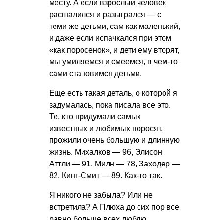
месту. А если взрослый человек
расшалился и разыгрался — с
теми же детьми, сам как маленький,
и даже если испачкался при этом
«как поросенок», и дети ему вторят,
мы умиляемся и смеемся, в чем-то
сами становимся детьми.
Еще есть такая деталь, о которой я
задумалась, пока писала все это.
Те, кто придумали самых
известных и любимых поросят,
прожили очень большую и длинную
жизнь. Михалков — 96, Элисон
Аттли — 91, Милн — 78, Заходер —
82, Кинг-Смит — 89. Как-то так.
Я никого не забыла? Или не
встретила? А Плюха до сих пор все
равно больше всех люблю…