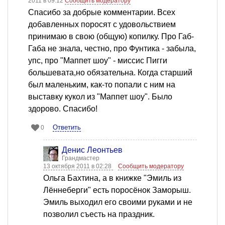
2011 в 09:12
Сообщить модератору
Спасибо за добрые комментарии. Всех
добавленных поросят с удовольствием
принимаю в свою (общую) копилку. Про Габ-
Габа не знала, честно, про Фунтика - забыла,
упс, про "Маппет шоу" - миссис Пигги
большевата,но обязательна. Когда старший
был маленьким, как-то попали с ним на
выставку кукол из "Маппет шоу". Было
здорово. Спасибо!
Ответить
0
Денис Леонтьев
Грандмастер
13 октября 2011 в 02:28
Сообщить модератору
Ольга Бахтина, а в книжке "Эмиль из
Лённеберги" есть поросёнок Заморыш.
Эмиль выходил его своими руками и не
позволил съесть на праздник.