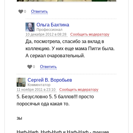
Ответить
0
Ольга Бахтина
Профессионал
10 декабря 2012 в 08:28
Сообщить модератору
Да, посмотрела, спасибо за вклад в
коллекцию. У них еще мама Пигги была.
А сериал очаровательный.
Ответить
0
Сергей В. Воробьев
Комментатор
11 ноября 2011 в 23:10
Сообщить модератору
5. Безусловно 5. 5 баллов!!! просто
поросячья ода какая то.
зы
Ниф-Ниф, Нуф-Нуф и Наф-Наф - лучшие.