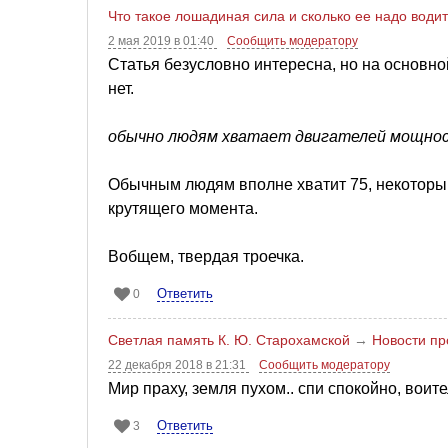
Что такое лошадиная сила и сколько ее надо вод
2 мая 2019 в 01:40
Сообщить модератору
Статья безусловно интересна, но на основн
нет.
обычно людям хватает двигателей мощнос
Обычным людям вполне хватит 75, некоторым,
крутящего момента.
Вобщем, твердая троечка.
Ответить
0
Светлая память К. Ю. Старохамской
→
Новости пр
22 декабря 2018 в 21:31
Сообщить модератору
Мир праху, земля пухом.. спи спокойно, воит
Ответить
3