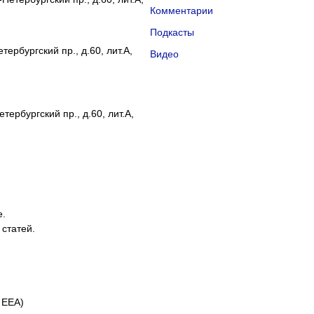
Комментарии
Подкасты
ербургский пр., д.60, лит.А,
Видео
тербургский пр., д.60, лит.А,
е.
 статей.
 EEA)