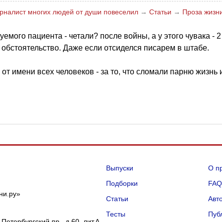
урналист многих людей от души повеселил
→
Статьи
→
Проза жизн
мого пациента - четали? после войны, а у этого чувака - 2
обстоятельство. Даже если отсиделся писарем в штабе.
от имени всех человеков - за то, что сломали парню жизнь 
Выпуски
О п
Подборки
FA
ни.ру»
Статьи
Авт
Тесты
Пуб
Петербургский пр., д.60, лит.А,