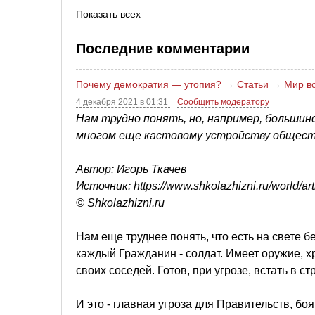
Показать всех
Последние комментарии
Почему демократия — утопия?
→
Статьи
→
Мир во
4 декабря 2021 в 01:31
Сообщить модератору
Нам трудно понять, но, например, большин
многом еще кастовому устройству обществ
Автор: Игорь Ткачев
Источник: https://www.shkolazhizni.ru/world/art
© Shkolazhizni.ru
Нам еще труднее понять, что есть на свете б
каждый Гражданин - солдат. Имеет оружие, хр
своих соседей. Готов, при угрозе, встать в ст
И это - главная угроза для Правительств, б