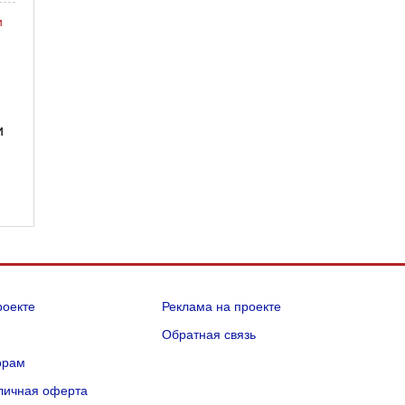
и
и
роекте
Реклама на проекте
Q
Обратная связь
орам
личная оферта