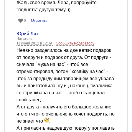
Жаль своё время. Лера, попробуйте
"поднять" другую тему. ))
Ответить
0
Юрий Лях
Читатель
11 июня 2012 в 12:39
Сообщить модератору
Неявно разделилось на две ветки: подарок
от подруги и подарок от друга. От подруги -
сначала "мужа на час" - чтоб все
отремонтировал, потом "хозяйку на час" -
чтоб за предыдущим товарищем все убрала
бы и приготовила, ну и , наконец, "мальчика
со стрипкбара на час" - чтоб оттанцевал
свой танец.
А от друга - получить его большое желание,
что он что-то очень-очень хочет подарить, но
не знает что
.
А пригласить надоевшую подругу поплавать