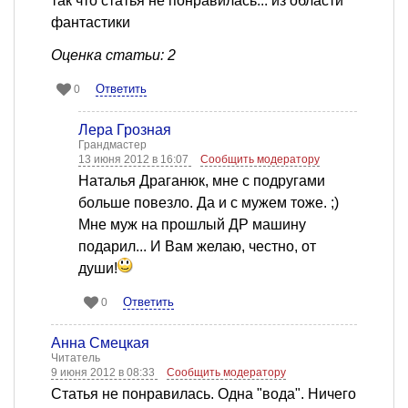
так что статья не понравилась... из области
фантастики
Оценка статьи: 2
Ответить
0
Лера Грозная
Грандмастер
13 июня 2012 в 16:07
Сообщить модератору
Наталья Драганюк, мне с подругами
больше повезло. Да и с мужем тоже. ;)
Мне муж на прошлый ДР машину
подарил... И Вам желаю, честно, от
души!
Ответить
0
Анна Смецкая
Читатель
9 июня 2012 в 08:33
Сообщить модератору
Статья не понравилась. Одна "вода". Ничего