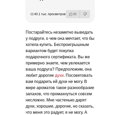
РЕКЛАМА
РЕКЛАМА
РЕКЛАМА
40.1 тыс. просмотров
33
Постарайтесь незаметно выведать
у подруги, о чем она мечтает, что бы
хотела купить. Беспроигрышным
вариантом будет покупка
подарочного сертификата. Вы же
примерно знаете, чем увлекается
ваша подруга? Предположим, она
любит дорогие
духи
. Посоветовать
вам подарить ей духи не могу. В
мире ароматов такое разнообразие
запахов, что промахнуться совсем
несложно. Мне частенько дарят
духи, хорошие, дорогие, но сказать,
что меня это радует, я не могу. А