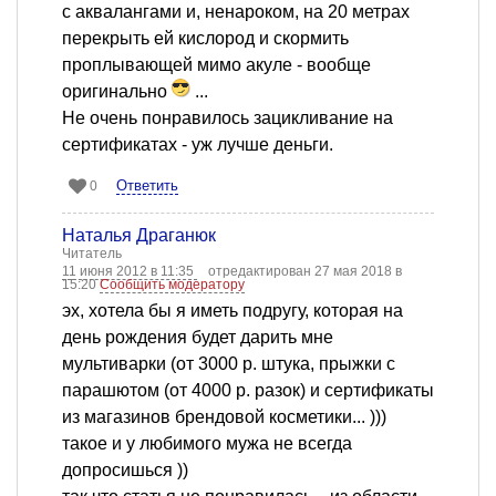
с аквалангами и, ненароком, на 20 метрах
перекрыть ей кислород и скормить
проплывающей мимо акуле - вообще
оригинально
...
Не очень понравилось зацикливание на
сертификатах - уж лучше деньги.
Ответить
0
Наталья Драганюк
Читатель
11 июня 2012 в 11:35
отредактирован 27 мая 2018 в
15:20
Сообщить модератору
эх, хотела бы я иметь подругу, которая на
день рождения будет дарить мне
мультиварки (от 3000 р. штука, прыжки с
парашютом (от 4000 р. разок) и сертификаты
из магазинов брендовой косметики... )))
такое и у любимого мужа не всегда
допросишься ))