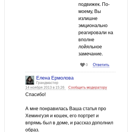
подвижек. По-
моему, Вы
излишне
эмционально
реагировали на
вполне
лойяльное
замечание.
Ответить
0
Елена Ермолова
Грандмастер
14 ноября 2013 в 15:26
Сообщить модератору
Спасибо!
А мне понравилась Ваша статья про
Хемингуэя и кошек, его портрет и
впрямь был в доме, и рассказ дополнил
образ.