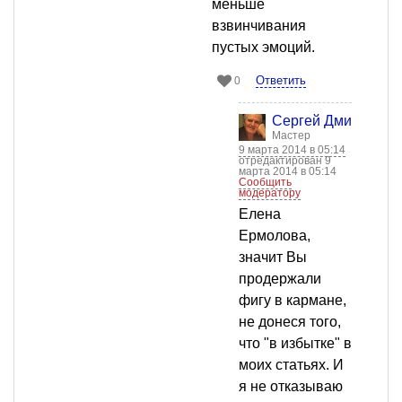
меньше
взвинчивания
пустых эмоций.
Ответить
0
Сергей Дмитриев
Мастер
9 марта 2014 в 05:14
отредактирован 9
марта 2014 в 05:14
Сообщить
модератору
Елена
Ермолова,
значит Вы
продержали
фигу в кармане,
не донеся того,
что "в избытке" в
моих статьях. И
я не отказываю