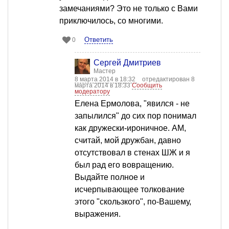
замечаниями? Это не только с Вами
приключилось, со многими.
Ответить
0
Сергей Дмитриев
Мастер
8 марта 2014 в 18:32
отредактирован 8
марта 2014 в 18:33
Сообщить
модератору
Елена Ермолова, "явился - не
запылился" до сих пор понимал
как дружески-ироничное. АМ,
считай, мой дружбан, давно
отсутствовал в стенах ШЖ и я
был рад его вовращению.
Выдайте полное и
исчерпывающее толкование
этого "скользкого", по-Вашему,
выражения.