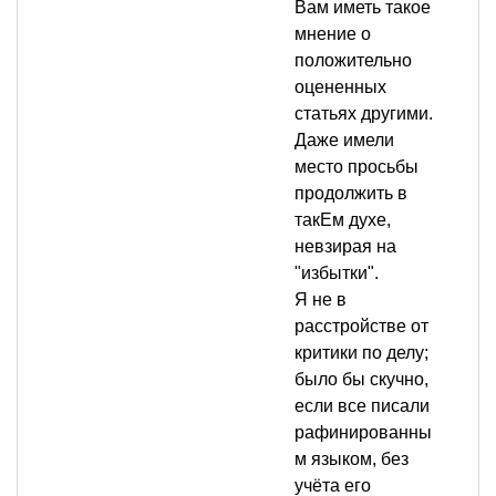
Вам иметь такое
мнение о
положительно
оцененных
статьях другими.
Даже имели
место просьбы
продолжить в
такЕм духе,
невзирая на
"избытки".
Я не в
расстройстве от
критики по делу;
было бы скучно,
если все писали
рафинированны
м языком, без
учёта его