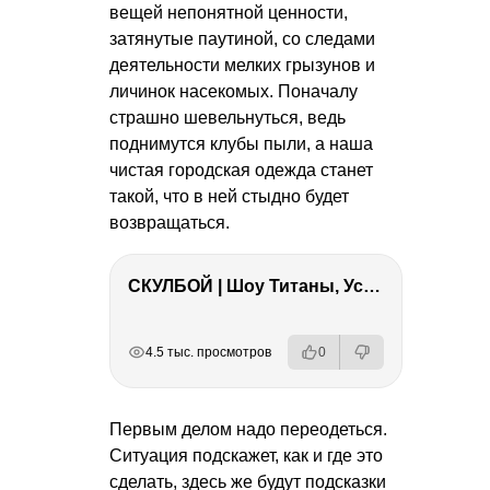
вещей непонятной ценности,
затянутые паутиной, со следами
деятельности мелких грызунов и
личинок насекомых. Поначалу
страшно шевельнуться, ведь
поднимутся клубы пыли, а наша
чистая городская одежда станет
такой, что в ней стыдно будет
возвращаться.
СКУЛБОЙ | Шоу Титаны, Усейн Болт, Ларрат, Зашквар!
РЕКЛАМА
РЕКЛАМА
РЕКЛАМА
4.5 тыс. просмотров
0
Первым делом надо переодеться.
Ситуация подскажет, как и где это
сделать, здесь же будут подсказки