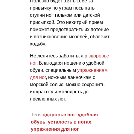
Полезно будет взять себе за
привычку по утрам посыпать
ступни ног тальком или детской
присыпкой. Это нехитрый прием
поможет предотвратить их потение
и возникновение мозолей, облегчит
ходьбу.
Не ленитесь заботиться о
здоровье
ног
. Благодаря ношению удобной
обуви, специальным
упражнениям
для ног
, ножным ванночкам с
морской солью, можно сохранить
их красоту и молодость до
преклонных лет.
Теги:
здоровье ног
,
удобная
обувь
,
усталость в ногах
,
упражнения для ног