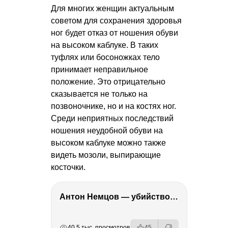
Для многих женщин актуальным
советом для сохранения здоровья
ног будет отказ от ношения обуви
на высоком каблуке. В таких
туфлях или босоножках тело
принимает неправильное
положение. Это отрицательно
сказывается не только на
позвоночнике, но и на костях ног.
Среди неприятных последствий
ношения неудобной обуви на
высоком каблуке можно также
видеть мозоли, выпирающие
косточки.
Антон Немцов — убийство Бориса Немцова, переезд в Дубай, семья и политика
РЕКЛАМА
РЕКЛАМА
РЕКЛАМА
РЕКЛАМА
РЕКЛАМА
40.5 тыс. просмотров
45