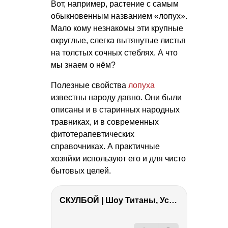
Вот, например, растение с самым
обыкновенным названием «лопух».
Мало кому незнакомы эти крупные
округлые, слегка вытянутые листья
на толстых сочных стеблях. А что
мы знаем о нём?
Полезные свойства
лопуха
известны народу давно. Они были
описаны и в старинных народных
травниках, и в современных
фитотерапевтических
справочниках. А практичные
хозяйки используют его и для чисто
бытовых целей.
СКУЛБОЙ | Шоу Титаны, Усейн Болт, Ларрат, Зашквар!
РЕКЛАМА
РЕКЛАМА
РЕКЛАМА
РЕКЛАМА