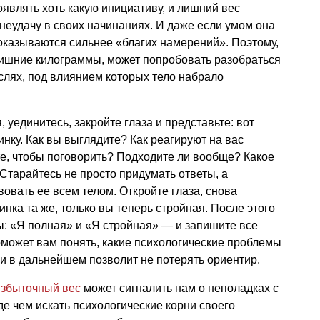
оявлять хоть какую инициативу, и лишний вес
 неудачу в своих начинаниях. И даже если умом она
 оказываются сильнее «благих намерений». Поэтому,
ишние килограммы, может попробовать разобраться
слях, под влиянием которых тело набрало
, уединитесь, закройте глаза и представьте: вот
нку. Как вы выглядите? Как реагируют на вас
е, чтобы поговорить? Подходите ли вообще? Какое
Старайтесь не просто придумать ответы, а
вовать ее всем телом. Откройте глаза, снова
инка та же, только вы теперь стройная. После этого
ы: «Я полная» и «Я стройная» — и запишите все
может вам понять, какие психологические проблемы
 и в дальнейшем позволит не потерять ориентир.
избыточный вес
может сигналить нам о неполадках с
е чем искать психологические корни своего