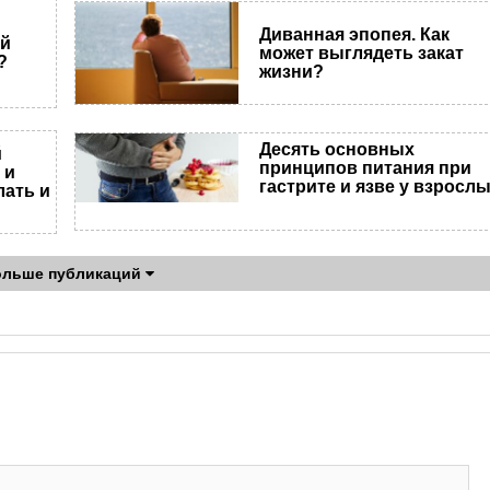
Диванная эпопея. Как
ый
может выглядеть закат
?
жизни?
Десять основных
й
принципов питания при
 и
гастрите и язве у взросл
лать и
ольше публикаций