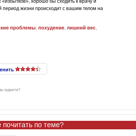
 «избытков», хорошо бы сходить к врачу и
ый период жизни происходит с вашим телом на
ские проблемы
,
похудение
,
лишний вес
,
енить
вы худеете?
 почитать по теме?