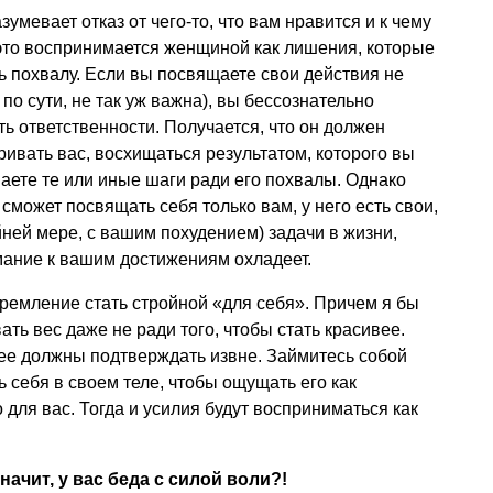
умевает отказ от чего-то, что вам нравится и к чему
 это воспринимается женщиной как лишения, которые
ь похвалу. Если вы посвящаете свои действия не
, по сути, не так уж важна), вы бессознательно
ть ответственности. Получается, что он должен
ривать вас, восхищаться результатом, которого вы
маете те или иные шаги ради его похвалы. Однако
 сможет посвящать себя только вам, у него есть свои,
йней мере, с вашим похудением) задачи в жизни,
мание к вашим достижениям охладеет.
тремление стать стройной «для себя». Причем я бы
ть вес даже не ради того, чтобы стать красивее.
ее должны подтверждать извне. Займитесь собой
ь себя в своем теле, чтобы ощущать его как
для вас. Тогда и усилия будут восприниматься как
ачит, у вас беда с силой воли?!