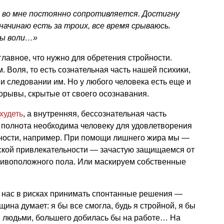
о во мне постоянно сопротивляется. Достигну
начинаю есть за троих, все время срываюсь.
лы воли…»
главное, что нужно для обретения стройности.
м. Воля, то есть сознательная часть нашей психики,
и следовании им. Но у любого человека есть еще и
орывы, скрытые от своего осознавания.
худеть
, а внутренняя, бессознательная часть
о полнота необходима человеку для удовлетворения
сности, например. При помощи лишнего жира мы —
ской привлекательности — зачастую защищаемся от
тивоположного пола. Или маскируем собственные
т нас в рисках принимать спонтанные решения —
ина думает: я бы все смогла, будь я стройной, я бы
 людьми, большего добилась бы на работе… На