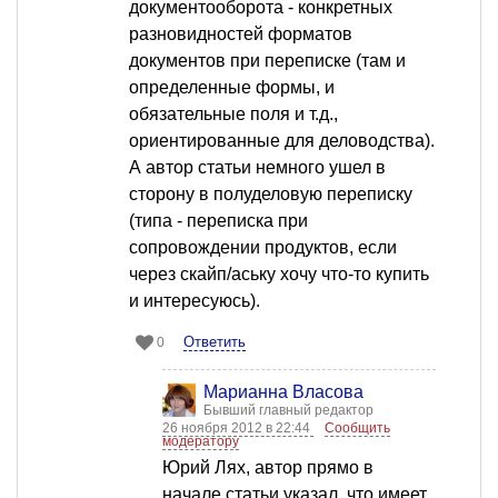
документооборота - конкретных
разновидностей форматов
документов при переписке (там и
определенные формы, и
обязательные поля и т.д.,
ориентированные для деловодства).
А автор статьи немного ушел в
сторону в полуделовую переписку
(типа - переписка при
сопровождении продуктов, если
через скайп/аську хочу что-то купить
и интересуюсь).
Ответить
0
Марианна Власова
Бывший главный редактор
26 ноября 2012 в 22:44
Сообщить
модератору
Юрий Лях, автор прямо в
начале статьи указал, что имеет