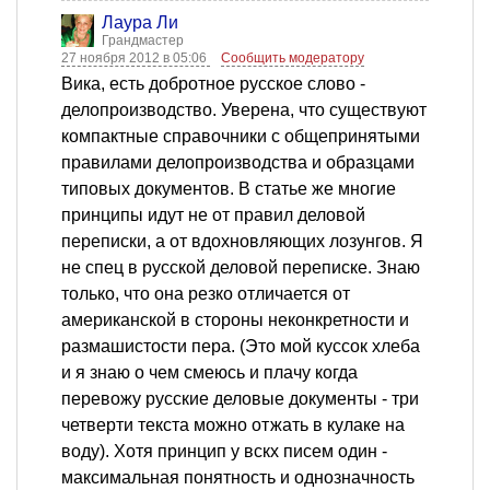
Лаура Ли
Грандмастер
27 ноября 2012 в 05:06
Сообщить модератору
Вика, есть добротное русское слово -
делопроизводство. Уверена, что существуют
компактные справочники с общепринятыми
правилами делопроизводства и образцами
типовых документов. В статье же многие
принципы идут не от правил деловой
переписки, а от вдохновляющих лозунгов. Я
не спец в русской деловой переписке. Знаю
только, что она резко отличается от
американской в стороны неконкретности и
размашистости пера. (Это мой куссок хлеба
и я знаю о чем смеюсь и плачу когда
перевожу русские деловые документы - три
четверти текста можно отжать в кулаке на
воду). Хотя принцип у вскх писем один -
максимальная понятность и однозначность