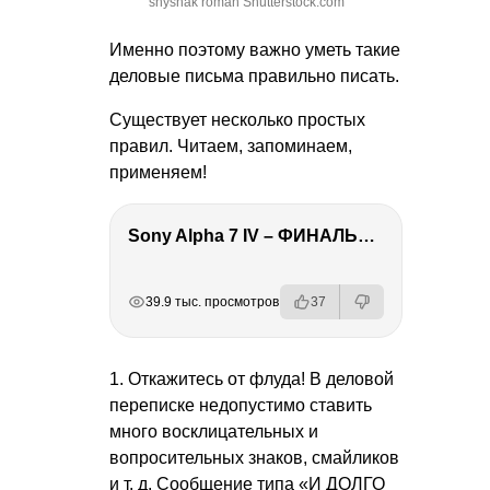
shyshak roman Shutterstock.com
Именно поэтому важно уметь такие
деловые письма правильно писать.
Существует несколько простых
правил. Читаем, запоминаем,
применяем!
Sony Alpha 7 IV – ФИНАЛЬНЫЙ ОБЗОР
РЕКЛАМА
РЕКЛАМА
РЕКЛАМА
РЕКЛАМА
39.9 тыс. просмотров
37
1. Откажитесь от флуда! В деловой
переписке недопустимо ставить
много восклицательных и
вопросительных знаков, смайликов
и т. д.
Сообщение типа «И ДОЛГО