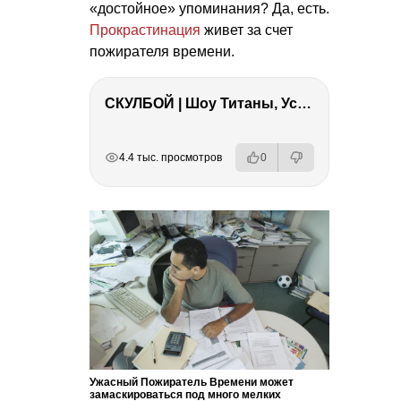
«достойное» упоминания? Да, есть.
Прокрастинация
живет за счет
пожирателя времени.
СКУЛБОЙ | Шоу Титаны, Усейн Болт, Ларрат, Зашквар!
РЕКЛАМА
РЕКЛАМА
РЕКЛАМА
РЕКЛАМА
4.4 тыс. просмотров
0
Ужасный Пожиратель Времени может
замаскироваться под много мелких