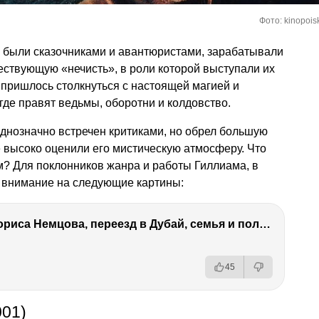
Фото: kinopoisk
и были сказочниками и авантюристами, зарабатывали
ществующую «нечисть», в роли которой выступали их
пришлось столкнуться с настоящей магией и
где правят ведьмы, оборотни и колдовство.
днозначно встречен критиками, но обрел большую
е высоко оценили его мистическую атмосферу. Что
м? Для поклонников жанра и работы Гиллиама, в
ь внимание на следующие картины:
Антон Немцов — убийство Бориса Немцова, переезд в Дубай, семья и политика
45
001)