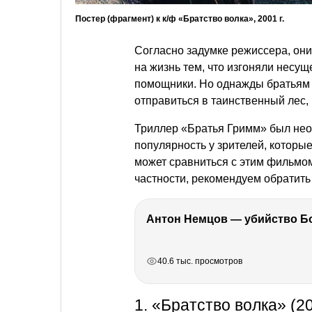
Постер (фрагмент) к к/ф «Братство волка», 2001 г.
Согласно задумке режиссера, он
на жизнь тем, что изгоняли несу
помощники. Но однажды братьям 
отправиться в таинственный лес, 
Триллер «Братья Гримм» был нео
популярность у зрителей, которы
может сравниться с этим фильмо
частности, рекомендуем обратит
РЕКЛАМА
РЕКЛАМА
РЕКЛАМА
РЕКЛАМА
40.6 тыс. просмотров
1. «Братство волка» (2