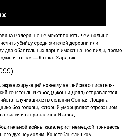
савица Валери, но не может понять, чем больше
ислить убийцу среди жителей деревни или
 два обаятельных парня имеют на нее виды, прямо
 один и тот же — Кэтрин Хардвик.
999)
, экранизирующий новеллу английского писателя-
ский констебль Икабод (Джонни Депп) отправляется
бийств, случившихся в селении Сонная Лощина.
днике без головы, который умерщвляет отрезанием
го поиски и отправляется Икабод.
ободительной войны кавалерист немецкой принцессы
рь его дух неумолим. Констебль слишком