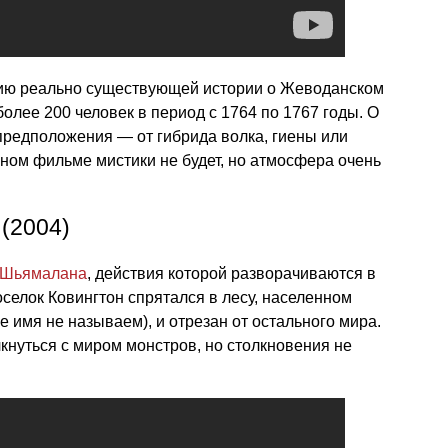
цию реально существующей истории о Жеводанском
более 200 человек в период с 1764 по 1767 годы. О
предположения — от гибрида волка, гиены или
нном фильме мистики не будет, но атмосфера очень
 (2004)
 Шьямалана
, действия которой разворачиваются в
селок Ковингтон спрятался в лесу, населенном
 имя не называем), и отрезан от остального мира.
лкнуться с миром монстров, но столкновения не