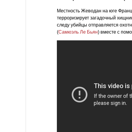
Местность Жеводан на юге Фран
терроризирует загадочный хищник.
следу убийцы отправляется охотн
(
Самюэль Ле Бьян
) вместе с пом