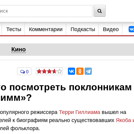
Тесты
Комментарии
Подкасты
Видео
Кино
0
то посмотреть поклонникам
римм»?
популярного режиссера
Терри Гиллиама
вышел на
ителей к биографиям реально существовавших
Якоба 
елей фольклора.