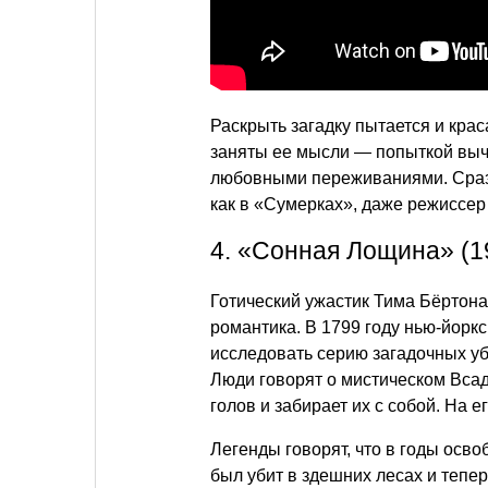
Раскрыть загадку пытается и кра
заняты ее мысли — попыткой выч
любовными переживаниями. Сразу
как в «Сумерках», даже режиссер
4. «Сонная Лощина» (1
Готический ужастик Тима Бёртона
романтика. В 1799 году нью-йорк
исследовать серию загадочных у
Люди говорят о мистическом Вса
голов и забирает их с собой. На е
Легенды говорят, что в годы осв
был убит в здешних лесах и тепе