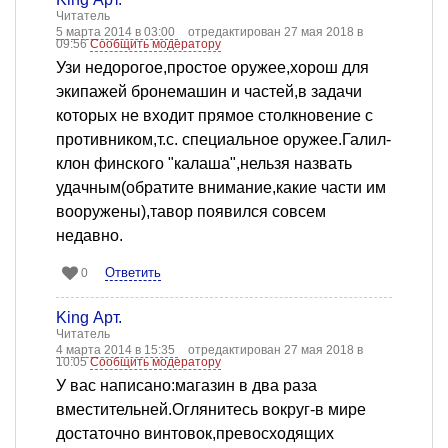
Читатель
5 марта 2014 в 03:00
отредактирован 27 мая 2018 в
09:56
Сообщить модератору
Узи недорогое,простое оружее,хорош для
экипажей бронемашин и частей,в задачи
которых не входит прямое столкновение с
противником,т.с. специальное оружее.Галил-
клон финского "калаша",нельзя назвать
удачным(обратите внимание,какие части им
вооружены),тавор появился совсем
недавно.
Ответить
0
King Арт.
Читатель
4 марта 2014 в 15:35
отредактирован 27 мая 2018 в
10:05
Сообщить модератору
У вас написано:магазин в два раза
вместительней.Оглянитесь вокруг-в мире
достаточно винтовок,превосходящих