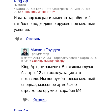
King Арт.
Читатель
5 марта 2014 в 18:54
отредактирован 27 мая 2018 в
09:56
Сообщить модератору
И да-тавор как раз и заменит карабин м-4
как более подходящее оружее под местные
условия.
Ответить
0
Михаил Груздев
Грандмастер
5 марта 2014 в 23:33
отредактирован 5 марта 2014
в 23:36
Сообщить модератору
King Арт., не заменит. Во всяком случае
быстро. 12 лет эксплуатации это
показали. Им вооружён только местный
спецназ, массовое армейское
стрелковое оружие - карабин М4.
Ответить
0
King Арт.