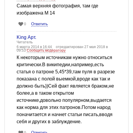
Самая верхняя фотография, там где
изображена М 14
Ответить
0
King Арт.
Читатель
6 марта 2014 в 16:44
отредактирован 27 мая 2018 в
09:53
Сообщить модератору
К некоторым источникам нужно относиться
критически.В википедии,например,есть
статья о патроне 5,45*39,там пуля в разрезе
показана с полой выемкой,вроде как так и
должно быть))Сей факт является браком,не
более,а в таком открытом
источнике,довольно популярном,выдается
как норма для этих патронов.Потом народ
поначитается и начнет статьи писать,вводя
себя и других в заблуждение.
Ответить
0