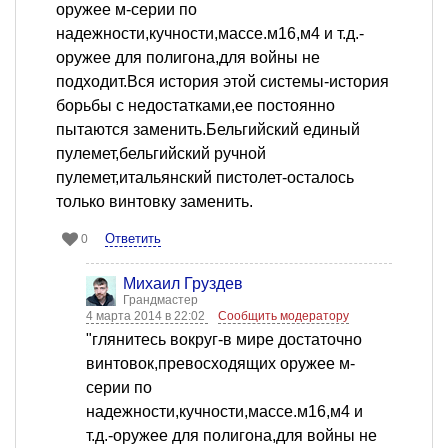
оружее м-серии по
надежности,кучности,массе.м16,м4 и т.д.-
оружее для полигона,для войны не
подходит.Вся история этой системы-история
борьбы с недостатками,ее постоянно
пытаются заменить.Бельгийский единый
пулемет,бельгийский ручной
пулемет,итальянский пистолет-осталось
только винтовку заменить.
Ответить
0
Михаил Груздев
Грандмастер
4 марта 2014 в 22:02
Сообщить модератору
"глянитесь вокруг-в мире достаточно
винтовок,превосходящих оружее м-
серии по
надежности,кучности,массе.м16,м4 и
т.д.-оружее для полигона,для войны не