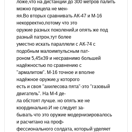
ложе,что на дистанции до 300 метров палить
можно прицела не мен-
яя.Во вторых сравнивать АК-47 и М-16
некорректно,потому что это
оружие разных поколений,и опять же под
разный патрон,тут более
уместно искать параллели с АК-74 с
подобным малоимпульсным пат-
роном 5,45х39 и несравнимо большей
надёжностью по сравнению с
"армалитом". М-16 точное и вполне
надёжное оружие,у которого
есть и своя "ахилесова пята"-это "газовый
двигатель". На М-4 де-
ла обстоят лучше. но опять же не
координально.И не следует за-
бывать что это оружие модернизировалось
и расчитано на проф-
фессионального солдата, который уделяет