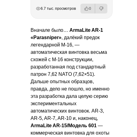
РЕКЛАМА
РЕКЛАМА
РЕКЛАМА
6.7 тыс. просмотров
0
Вначале было…
ArmaLite AR-1
«Parasniper»
, далёкий предок
легендарной М-16, —
автоматическая винтовка весьма
схожей с М-16 конструкции,
разработанная под стандартный
патрон 7,62 NATO (7,62×51).
Дальше опытных образцов,
правда, дело не пошло, но именно
эта разработка дала целую серию
экспериментальных
автоматических винтовок. AR-3,
AR-5, AR-7, AR-10 и, наконец,
ArmaLite AR-15/Модель 601
—
коммерческая винтовка для охоты