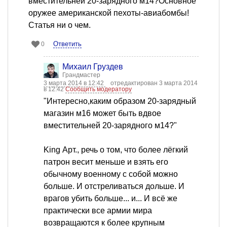
вместительней 20-зарядного м14?Основное
оружее американской пехоты-авиабомбы!
Статья ни о чем.
Ответить
0
Михаил Груздев
Грандмастер
3 марта 2014 в 12:42
отредактирован 3 марта 2014
в 12:42
Сообщить модератору
"Интересно,каким образом 20-зарядный
магазин м16 может быть вдвое
вместительней 20-зарядного м14?"
King Арт., речь о том, что более лёгкий
патрон весит меньше и взять его
обычному военному с собой можно
больше. И отстреливаться дольше. И
врагов убить больше... и... И всё же
практически все армии мира
возвращаются к более крупным