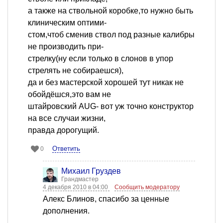
а также на ствольной коробке,то нужно быть
клиническим оптими-
стом,чтоб сменив ствол под разные калибры
не производить при-
стрелку(ну если только в слонов в упор
стрелять не собираешся),
да и без мастерской хорошей тут никак не
обойдёшся,это вам не
штайровский AUG- вот уж точно конструктор
на все случаи жизни,
правда дорогущий.
Ответить
0
Михаил Груздев
Грандмастер
4 декабря 2010 в 04:00
Сообщить модератору
Алекс Блинов, спасибо за ценные
дополнения.