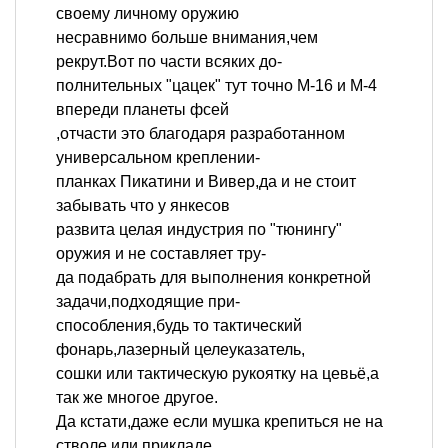
своему личному оружию
несравнимо больше внимания,чем
рекрут.Вот по части всяких до-
полнительных "цацек" тут точно М-16 и М-4
впереди планеты фсей
,отчасти это благодаря разработанном
универсальном креплении-
планках Пикатини и Вивер,да и не стоит
забывать что у янкесов
развита целая индустрия по "тюнингу"
оружия и не составляет тру-
да подабрать для выполнения конкретной
задачи,подходящие при-
способления,будь то тактический
фонарь,лазерный целеуказатель,
сошки или тактическую рукоятку на цевьё,а
так же многое другое.
Да кстати,даже если мушка крепиться не на
стволе или прикладе,