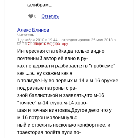
калибрам...
Ответить
0
Алекс Блинов
Читатель
1 декабря 2010 в 19:44
отредактирован 25 мая 2018 в
05:46
Сообщить модератору
Интересная статейка,да только видно
почтенный автор её явно в ру-
ках не держал и разбирается в "проблеме"
как ....э...ну скажем как я
в толмуде.Ну во первых м-14 и м-16 оружие
под разные патроны с ра-
зной баллистикой и заявлять,что м-16
"точнее" м-14 глупо,м-14 хоро-
шая и точная винтовка.Другое дело что у
м-16 патрон малоимнульс-
ный и стрелять несколько конфортнее, и
траектория полёта пули по-