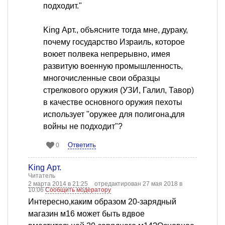
подходит."
King Арт., объясните тогда мне, дураку,
почему государство Израиль, которое
воюет полвека непрерывно, имея
развитую военную промышленность,
многочисленные свои образцы
стрелкового оружия (УЗИ, Галил, Тавор)
в качестве основного оружия пехоты
использует "оружее для полигона,для
войны не подходит"?
Ответить
0
King Арт.
Читатель
2 марта 2014 в 21:25
отредактирован 27 мая 2018 в
10:06
Сообщить модератору
Интересно,каким образом 20-зарядный
магазин м16 может быть вдвое