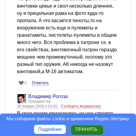
винтовки цевье и свол несколько длиннее,
ну и прицельная рама на фото куда-то
пропала. А что касается пехоты,то на
вооружении есть еще и пулеметы и
гранатаметы, пистолеты-пулеметы в общем
много чего. Вся проблема в патроне т.е. в
его свойствах, винтовочный патрон гораздо
мощнее чем промежуточный, поэтому это
разный тип оружия. АК никогда не назовут
винтовкой,а М-16 автоматом.
Ответить
0
Владимир Рогоза
Грандмастер
30 января 2009 в 19:00
Сообщить модератору
В свое время приходилось из нее стрелять,
Мы собираем файлы cookie и применяем
Яндекс.Метрику
.
не понравилось. После АК она кажется
громоздкой, да и механика более сложная.
Подробнее
ПРИНЯТЬ