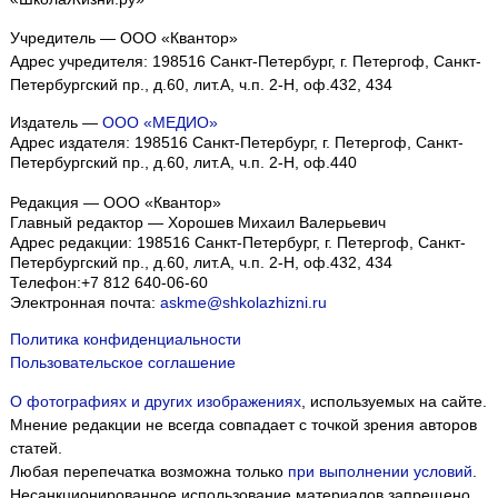
Учредитель — ООО «Квантор»
Адрес учредителя: 198516 Санкт-Петербург, г. Петергоф, Санкт-
Петербургский пр., д.60, лит.А, ч.п. 2-Н, оф.432, 434
Издатель —
ООО «МЕДИО»
Адрес издателя: 198516 Санкт-Петербург, г. Петергоф, Санкт-
Петербургский пр., д.60, лит.А, ч.п. 2-Н, оф.440
Редакция — ООО «Квантор»
Главный редактор — Хорошев Михаил Валерьевич
Адрес редакции:
198516
Санкт-Петербург, г. Петергоф
,
Санкт-
Петербургский пр., д.60, лит.А, ч.п. 2-Н, оф.432, 434
Телефон:
+7 812 640-06-60
Электронная почта:
askme@shkolazhizni.ru
Политика конфиденциальности
Пользовательское соглашение
О фотографиях и других изображениях
, используемых на сайте.
Мнение редакции не всегда совпадает с точкой зрения авторов
Мы собираем файлы cookie и применяем
Яндекс.Метрику
.
статей.
Любая перепечатка возможна только
при выполнении условий
.
Подробнее
ПРИНЯТЬ
Несанкционированное использование материалов запрещено.