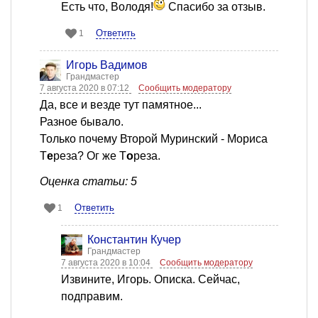
Есть что, Володя!
Спасибо за отзыв.
Ответить
1
Игорь Вадимов
Грандмастер
7 августа 2020 в 07:12
Сообщить модератору
Да, все и везде тут памятное...
Разное бывало.
Только почему Второй Муринский - Мориса
Т
е
реза? Ог же Т
о
реза.
Оценка статьи: 5
Ответить
1
Константин Кучер
Грандмастер
7 августа 2020 в 10:04
Сообщить модератору
Извините, Игорь. Описка. Сейчас,
подправим.