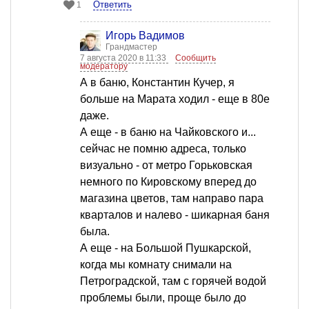
Ответить
1
Игорь Вадимов
Грандмастер
7 августа 2020 в 11:33
Сообщить
модератору
А в баню, Константин Кучер, я
больше на Марата ходил - еще в 80е
даже.
А еще - в баню на Чайковского и...
сейчас не помню адреса, только
визуально - от метро Горьковская
немного по Кировскому вперед до
магазина цветов, там направо пара
кварталов и налево - шикарная баня
была.
А еще - на Большой Пушкарской,
когда мы комнату снимали на
Петроградской, там с горячей водой
проблемы были, проще было до