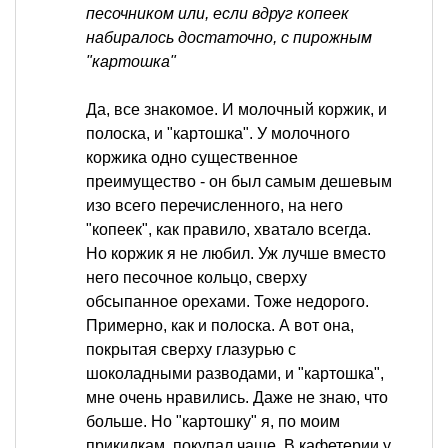
песочником или, если вдруг копеек
набиралось достаточно, с пирожным
"картошка"
Да, все знакомое. И молочный коржик, и
полоска, и "картошка". У молочного
коржика одно существенное
преимущество - он был самым дешевым
изо всего перечисленного, на него
"копеек", как правило, хватало всегда.
Но коржик я не любил. Уж лучше вместо
него песочное кольцо, сверху
обсыпанное орехами. Тоже недорого.
Примерно, как и полоска. А вот она,
покрытая сверху глазурью с
шоколадными разводами, и "картошка",
мне очень нравились. Даже не знаю, что
больше. Но "картошку" я, по моим
прикидкам, покупал чаще. В кафетерии у