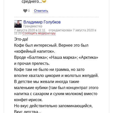
среднего...
Ответить
0
Владимир Голубков
Грандмастер
7 августа 2020 в 11:11
отредактирован 7 августа 2020 в
11:20
Сообщить модератору
Это-да!
Кофе был интересный. Вернее это был
«кофейный напиток».
Вроде «Балтика»; «Наша марка»; «Арктика»
и прочая прелесть.
Кофе там не было ни грамма, но зато
вполне хватало цикория и молотых желудей.
В детстве мы жевали иногда такие
маленькие кубики (там был концентрат этого
напитка с сахаром и сухим молоком) вместо
конфет-ирисок.
Но вкус действительно запоминающийся,
Вкус детства...