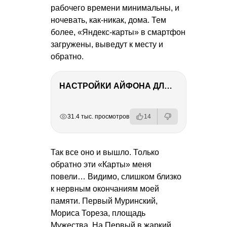
рабочего времени минимальны, и
ночевать, как-никак, дома. Тем
более, «Яндекс-карты» в смартфон
загружены, выведут к месту и
обратно.
НАСТРОЙКИ АЙФОНА ДЛЯ ФОТО И ВИДЕО
РЕКЛАМА
РЕКЛАМА
РЕКЛАМА
РЕКЛАМА
31.4 тыс. просмотров
14
Так все оно и вышло. Только
обратно эти «Карты» меня
повели… Видимо, слишком близко
к нервным окончаниям моей
памяти. Первый Муринский,
Мориса Тореза, площадь
Мужества. На Первый в жаркий