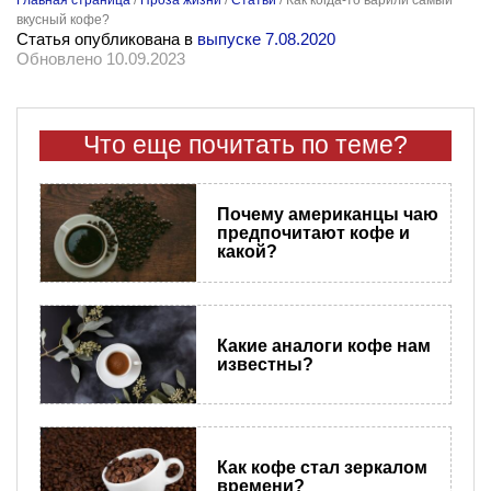
Главная страница
/
Проза жизни
/
Статьи
/
Как когда-то варили самый
вкусный кофе?
Статья опубликована в
выпуске 7.08.2020
Обновлено 10.09.2023
Что еще почитать по теме?
Почему американцы чаю
предпочитают кофе и
какой?
Какие аналоги кофе нам
известны?
Как кофе стал зеркалом
времени?