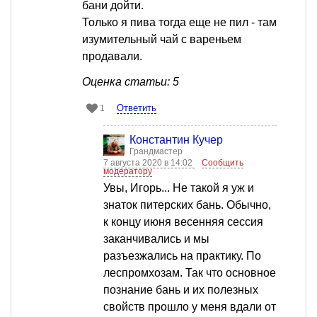
бани дойти.
Только я пива тогда еще не пил - там
изумительный чай с вареньем
продавали.
Оценка статьи: 5
Ответить
1
Константин Кучер
Грандмастер
7 августа 2020 в 14:02
Сообщить
модератору
Увы, Игорь... Не такой я уж и
знаток питерских бань. Обычно,
к концу июня весенняя сессия
заканчивались и мы
разъезжались на практику. По
леспромхозам. Так что основное
познание бань и их полезных
свойств прошло у меня вдали от