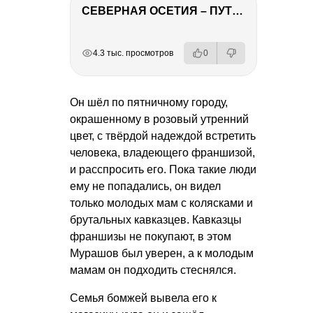
СЕВЕРНАЯ ОСЕТИЯ – ПУТЕШЕСТВИЕ НА КАВКАЗ часть 4
РЕКЛАМА
РЕКЛАМА
РЕКЛАМА
РЕКЛАМА
РЕКЛАМА
4.3 тыс. просмотров
0
Он шёл по пятничному городу,
окрашенному в розовый утренний
цвет, с твёрдой надеждой встретить
человека, владеющего франшизой,
и расспросить его. Пока такие люди
ему не попадались, он видел
только молодых мам с колясками и
брутальных кавказцев. Кавказцы
франшизы не покупают, в этом
Мурашов был уверен, а к молодым
мамам он подходить стеснялся.
Семья бомжей вывела его к