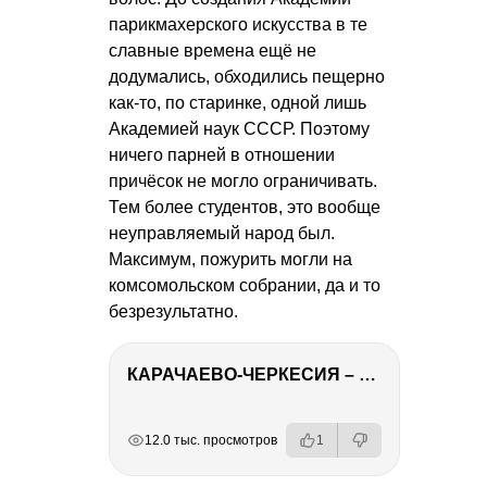
парикмахерского искусства в те
славные времена ещё не
додумались, обходились пещерно
как-то, по старинке, одной лишь
Академией наук СССР. Поэтому
ничего парней в отношении
причёсок не могло ограничивать.
Тем более студентов, это вообще
неуправляемый народ был.
Максимум, пожурить могли на
комсомольском собрании, да и то
безрезультатно.
КАРАЧАЕВО-ЧЕРКЕСИЯ – ПУТЕШЕСТВИЕ НА КАВКАЗ часть 2
РЕКЛАМА
РЕКЛАМА
РЕКЛАМА
12.0 тыс. просмотров
1