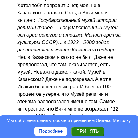
Хотел тебя поправить: нет, мол, не в
Казанском, - полез в Сеть, а Вики мне и
выдает:
"Государственный музей истории
религии (ранее — Государственный Музей
истории религии и атеизма Министерства
культуры СССР), ...в 1932—2000 годах
располагался в здании Казанского собора".
Нет, в Казанском я как-то не был. Даже не
предполагал, что там, оказывается, есть
музей. Неважно даже, - какой. Музей в
Казанском? Даже не подозревал. А вот в
Исакии был несколько раз. И был на 100
процентов уверен, что Музей религии и
атеизма располагался именно там. Самое
интересное, что Вики мне не возражает: "
12
апреля 1931 года в соборе был открыт
Мы собираем файлы cookie и применяем
Яндекс.Метрику
.
один из первых в Советской России
антирелигиозных музеев"
. Вот такие дела...
Подробнее
ПРИНЯТЬ