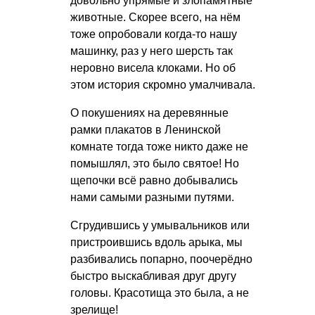
довольно упрямые и злопамятные
животные. Скорее всего, на нём
тоже опробовали когда-то нашу
машинку, раз у него шерсть так
неровно висела клоками. Но об
этом история скромно умалчивала.
О покушениях на деревянные
рамки плакатов в Ленинской
комнате тогда тоже никто даже не
помышлял, это было святое! Но
щепочки всё равно добывались
нами самыми разными путями.
Сгрудившись у умывальников или
пристроившись вдоль арыка, мы
разбивались попарно, поочерёдно
быстро выскабливая друг другу
головы. Красотища это была, а не
зрелище!