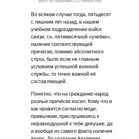
Фото: по лицензии CC0 Pxhere.com
Во всяком случае тогда, пятьдесят
с лишним лет назад, в нашем
учебном подразделении войск
связи, т.н. пятимесячной «учебке»,
наличие соответствующей
причёски, помимо абсолютного
слуха, было если не главным
условием успешной военной
службы, то точно важной её
составляющей.
Понятно, что на гражданке народ
разные причёски носил. Кому что и
как нравится согласно моде,
привычкам, прислушиваясь к
неравнодушной к тебе девушке, да
и вообще из самого факта наличия
волос. До создания Академии