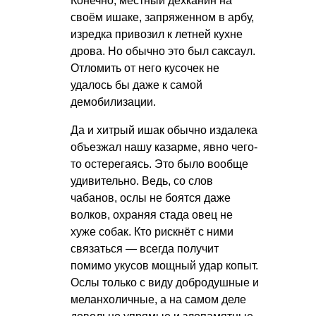
Конечно, местный дехканин на
своём ишаке, запряженном в арбу,
изредка привозил к летней кухне
дрова. Но обычно это был саксаул.
Отломить от него кусочек не
удалось бы даже к самой
демобилизации.
Да и хитрый ишак обычно издалека
объезжал нашу казарме, явно чего-
то остерегаясь. Это было вообще
удивительно. Ведь, со слов
чабанов, ослы не боятся даже
волков, охраняя стада овец не
хуже собак. Кто рискнёт с ними
связаться — всегда получит
помимо укусов мощный удар копыт.
Ослы только с виду добродушные и
меланхоличные, а на самом деле