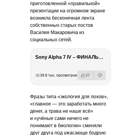
приготовленной «правильной»
презентации на огромном экране
возникла бесконечная лента
собственных старых постов
Василия Макаровича из
социальных сетей.
Sony Alpha 7 IV – ФИНАЛЬНЫЙ ОБЗОР
РЕКЛАМА
РЕКЛАМА
РЕКЛАМА
РЕКЛАМА
39.8 тыс. просмотров
37
Фразы типа «экология для лохов»,
«главное — это заработать много
денег, а трава не наше всё»
и «учёные сами ничего не
понимают в биологии» сменяли
друг друга под ужасающе бодрую