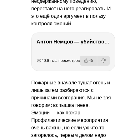
несдержанному поведению,
перестают на него реагировать. И
это ещё один аргумент в пользу
контроля эмоций.
Антон Немцов — убийство Бориса Немцова, переезд в Дубай, семья и политика
РЕКЛАМА
РЕКЛАМА
РЕКЛАМА
РЕКЛАМА
РЕКЛАМА
40.6 тыс. просмотров
45
Пожарные вначале тушат огонь и
лишь затем разбираются с
причинами возгорания. Мы не зря
говорим: вспышка гнева.
Эмоции — как пожар.
Профилактические мероприятия
очень важны, но если уж что-то
загорелось, первым делом надо