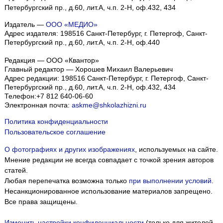
Петербургский пр., д.60, лит.А, ч.п. 2-Н, оф.432, 434
Издатель —
ООО «МЕДИО»
Адрес издателя: 198516 Санкт-Петербург, г. Петергоф, Санкт-
Петербургский пр., д.60, лит.А, ч.п. 2-Н, оф.440
Редакция — ООО «Квантор»
Главный редактор — Хорошев Михаил Валерьевич
Адрес редакции:
198516
Санкт-Петербург, г. Петергоф
,
Санкт-
Петербургский пр., д.60, лит.А, ч.п. 2-Н, оф.432, 434
Телефон:
+7 812 640-06-60
Электронная почта:
askme@shkolazhizni.ru
Политика конфиденциальности
Пользовательское соглашение
О фотографиях и других изображениях
, используемых на сайте.
Мнение редакции не всегда совпадает с точкой зрения авторов
статей.
Любая перепечатка возможна только
при выполнении условий
.
Несанкционированное использование материалов запрещено.
Все права защищены.
Изменить настройки конфиденциальности
(только для жителей