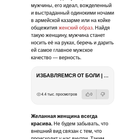
мужчины, его идеал, вожделенный
и выстраданный одинокими ночами
в армейской казарме или на койке
общежития
женский образ
. Найдя
такую женщину, мужчина станет
носить её на руках, беречь и дарить
ей самое главное мужское
качество — верность.
ИЗБАВЛЯЕМСЯ ОТ БОЛИ | Важность режима и питания
РЕКЛАМА
РЕКЛАМА
РЕКЛАМА
РЕКЛАМА
4.4 тыс. просмотров
0
Желанная женщина всегда
красива.
Не будем забывать, что
внешний вид связан с тем, что
происходит у нас внутри. Таким