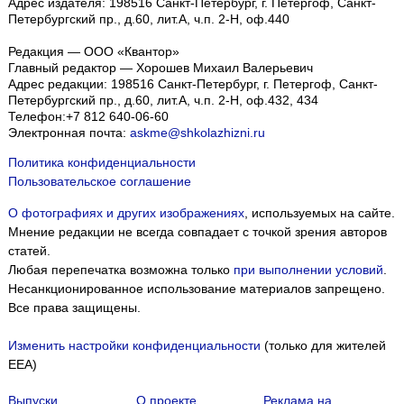
Адрес издателя: 198516 Санкт-Петербург, г. Петергоф, Санкт-
Петербургский пр., д.60, лит.А, ч.п. 2-Н, оф.440
Редакция — ООО «Квантор»
Главный редактор — Хорошев Михаил Валерьевич
Адрес редакции:
198516
Санкт-Петербург, г. Петергоф
,
Санкт-
Петербургский пр., д.60, лит.А, ч.п. 2-Н, оф.432, 434
Телефон:
+7 812 640-06-60
Электронная почта:
askme@shkolazhizni.ru
Политика конфиденциальности
Пользовательское соглашение
О фотографиях и других изображениях
, используемых на сайте.
Мнение редакции не всегда совпадает с точкой зрения авторов
статей.
Любая перепечатка возможна только
при выполнении условий
.
Несанкционированное использование материалов запрещено.
Все права защищены.
Изменить настройки конфиденциальности
(только для жителей
EEA)
Выпуски
О проекте
Реклама на