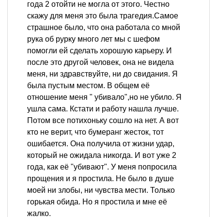
года 2 отойти не могла от этого. Честно
скажу для меня это была трагедия.Самое
страшное было, что она работала со мной
рука об рурку много лет мы с шефом
помогли ей сделать хорошую карьеру. И
после это другой человек, она не видела
меня, ни здравствуйте, ни до свидания. Я
была пустым местом. В общем её
отношение меня " убивало",но не убило. Я
ушла сама. Кстати и работу нашла лучше.
Потом все потихоньку сошло на нет. А вот
кто не верит, что бумеранг жесток, тот
ошибается. Она получила от жизни удар,
который не ожидала никогда. И вот уже 2
года, как её "убивают". У меня попросила
прощения и я простила. Не было в душе
моей ни злобы, ни чувства мести. Только
горькая обида. Но я простила и мне её
жалко.