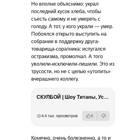
Но вполне объяснимо: украл
последний кусок хлеба, чтобы
съесть самому и не умереть с
голоду. А тот, у кого украли — умер.
Побоялся открыто выступить на
собрании в поддержку друга-
товарища-соратника: испугался
остракизма, промолчал. А того
уволили-исключили-лишили. Это из
трусости, но не с целью «утопить»
вчерашнего коллегу.
СКУЛБОЙ | Шоу Титаны, Усейн Болт, Ларрат, Зашквар!
РЕКЛАМА
РЕКЛАМА
РЕКЛАМА
4.4 тыс. просмотров
0
Конечно, очень болезненно, а то и