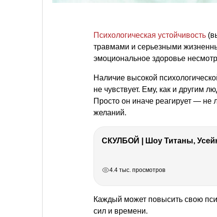
Психологическая устойчивость
(в
травмами и серьезными жизнен
эмоциональное здоровье несмот
Наличие высокой психологической
не чувствует. Ему, как и другим л
Просто он иначе реагирует — не 
желаний.
СКУЛБОЙ | Шоу Титаны, Усейн
РЕКЛАМА
РЕКЛАМА
РЕКЛАМА
РЕКЛАМА
4.4 тыс. просмотров
Каждый может повысить свою псих
сил и времени.