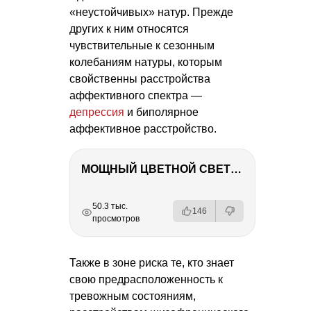
«неустойчивых» натур. Прежде
других к ним относятся
чувствительные к сезонным
колебаниям натуры, которым
свойственны расстройства
аффективного спектра —
депрессия
и биполярное
аффективное расстройство.
МОЩНЫЙ ЦВЕТНОЙ СВЕТ – NANLITE FC-500C
РЕКЛАМА
РЕКЛАМА
РЕКЛАМА
РЕКЛАМА
50.3 тыс.
146
просмотров
Также в зоне риска те, кто знает
свою предрасположенность к
тревожным состояниям,