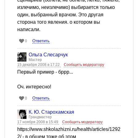
излечимо, неизлечимо) выбирается только
один, выбранный врачом. Это другая
сторона того явления. о котором вы
написали.
Ответить
0
Ольга Слесарчук
Мастер
15 декабря 2008 в 17:22
Сообщить модератору
Первый пример - бррр...
Оч. интересно!
Ответить
0
К. Ю. Старохамская
Грандмастер
17 ноября 2008 в 15:49
Сообщить модератору
https://www.shkolazhizni.ru/health/articles/1292
2/ - в общем тоже об этом