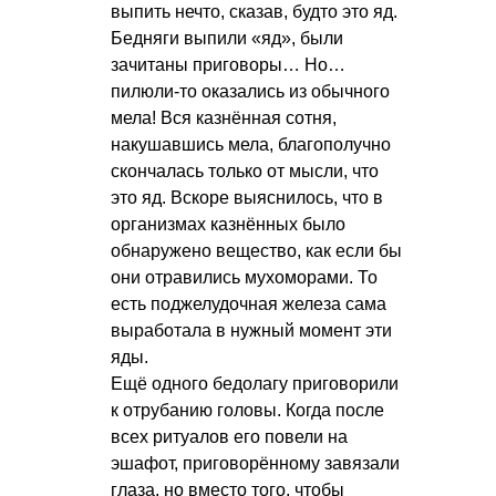
выпить нечто, сказав, будто это яд.
Бедняги выпили «яд», были
зачитаны приговоры… Но…
пилюли-то оказались из обычного
мела! Вся казнённая сотня,
накушавшись мела, благополучно
скончалась только от мысли, что
это яд. Вскоре выяснилось, что в
организмах казнённых было
обнаружено вещество, как если бы
они отравились мухоморами. То
есть поджелудочная железа сама
выработала в нужный момент эти
яды.
Ещё одного бедолагу приговорили
к отрубанию головы. Когда после
всех ритуалов его повели на
эшафот, приговорённому завязали
глаза, но вместо того, чтобы