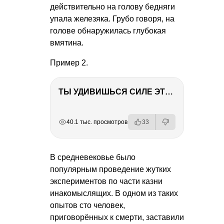
действительно на голову бедняги
упала железяка. Грубо говоря, на
голове обнаружилась глубокая
вмятина.
Пример 2.
ТЫ УДИВИШЬСЯ СИЛЕ ЭТО ЧЕЛОВЕКА! Блог о нашей поездке в Вышний Волочек
РЕКЛАМА
РЕКЛАМА
РЕКЛАМА
РЕКЛАМА
40.1 тыс. просмотров
33
В средневековье было
популярным проведение жутких
экспериментов по части казни
инакомыслящих. В одном из таких
опытов сто человек,
приговорённых к смерти, заставили