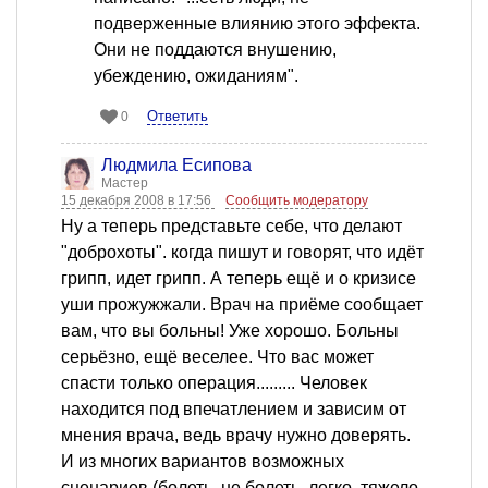
подверженные влиянию этого эффекта.
Они не поддаются внушению,
убеждению, ожиданиям".
Ответить
0
Людмила Есипова
Мастер
15 декабря 2008 в 17:56
Сообщить модератору
Ну а теперь представьте себе, что делают
"доброхоты". когда пишут и говорят, что идёт
грипп, идет грипп. А теперь ещё и о кризисе
уши прожужжали. Врач на приёме сообщает
вам, что вы больны! Уже хорошо. Больны
серьёзно, ещё веселее. Что вас может
спасти только операция......... Человек
находится под впечатлением и зависим от
мнения врача, ведь врачу нужно доверять.
И из многих вариантов возможных
сценариев (болеть, не болеть, легко, тяжело,