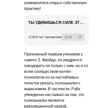
университета открыл собственную
практику!
ТЫ УДИВИШЬСЯ СИЛЕ ЭТО ЧЕЛОВЕКА! Блог о нашей поездке в Вышний Волочек
РЕКЛАМА
РЕКЛАМА
РЕКЛАМА
РЕКЛАМА
39.9 тыс. просмотров
33
Признанный первым учеником у
самого З. Фрейда, он умудрился
повздорить не только с ним, но и со
всем сообществом коллег-
психологов из-за настойчивых
попыток увязать психоанализ с
марксизмом. В частности, Paйх
убежденно настаивал на том, что
психоанализ является
революционной наукой,