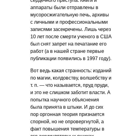
сердечного приступа. Книги и
аппараты были отправлены в
мусоросжигательную печь, архивы
с личными и профессиональными
записями засекречены. Лишь через
10 лет после смерти ученого в США
был снят запрет на печатание его
работ (а в нашей стране первые
публикации появились в 1997 году).
Вот ведь какая странность: изданий
по магии, колдовству, волшебству и
т. п. — что называется, пруд пруди,
и это не слишком заботит власти. А
попытка научного объяснения
была принята в штыки. И до сих
пор оргонная теория признается
спорной, но не опровергнутой, а
факт повышения температуры в