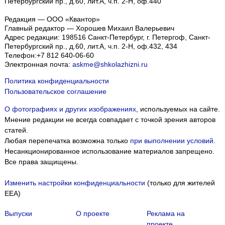
Петербургский пр., д.60, лит.А, ч.п. 2-Н, оф.440
Редакция — ООО «Квантор»
Главный редактор — Хорошев Михаил Валерьевич
Адрес редакции:
198516
Санкт-Петербург, г. Петергоф
,
Санкт-
Петербургский пр., д.60, лит.А, ч.п. 2-Н, оф.432, 434
Телефон:
+7 812 640-06-60
Электронная почта:
askme@shkolazhizni.ru
Политика конфиденциальности
Пользовательское соглашение
О фотографиях и других изображениях
, используемых на сайте.
Мнение редакции не всегда совпадает с точкой зрения авторов
статей.
Любая перепечатка возможна только
при выполнении условий
.
Несанкционированное использование материалов запрещено.
Все права защищены.
Изменить настройки конфиденциальности
(только для жителей
EEA)
Выпуски
О проекте
Реклама на
проекте