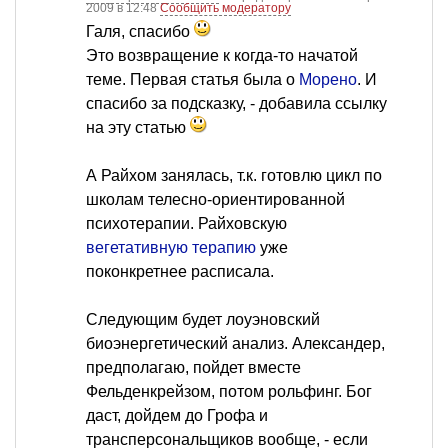
2009 в 12:48
Сообщить модератору
Галя, спасибо
Это возвращение к когда-то начатой
теме. Первая статья была о
Морено
. И
спасибо за подсказку, - добавила ссылку
на эту статью
А Райхом занялась, т.к. готовлю цикл по
школам телесно-ориентированной
психотерапии. Райховскую
вегетативную терапию
уже
поконкретнее расписала.
Следующим будет лоуэновский
биоэнергетический анализ. Александер,
предполагаю, пойдет вместе
Фельденкрейзом, потом рольфинг. Бог
даст, дойдем до Грофа и
трансперсональщиков вообще, - если