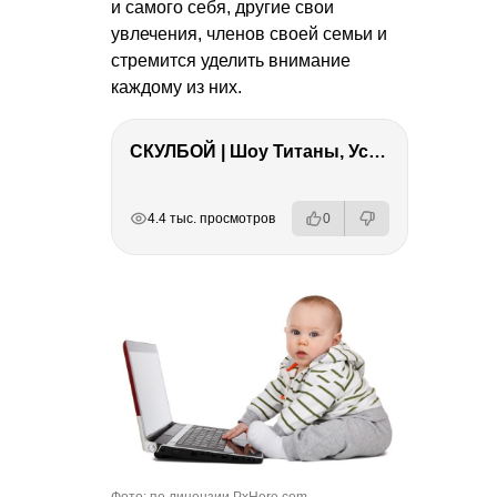
и самого себя, другие свои
увлечения, членов своей семьи и
стремится уделить внимание
каждому из них.
СКУЛБОЙ | Шоу Титаны, Усейн Болт, Ларрат, Зашквар!
РЕКЛАМА
РЕКЛАМА
РЕКЛАМА
4.4 тыс. просмотров
0