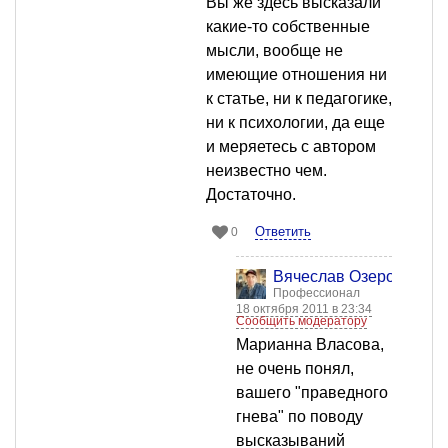
Вы же здесь высказали
какие-то собственные
мысли, вообще не
имеющие отношения ни
к статье, ни к педагогике,
ни к психологии, да еще
и меряетесь с автором
неизвестно чем.
Достаточно.
Ответить
0
Вячеслав Озеров
Профессионал
18 октября 2011 в 23:34
Сообщить модератору
Марианна Власова,
не очень понял,
вашего "праведного
гнева" по поводу
высказываний