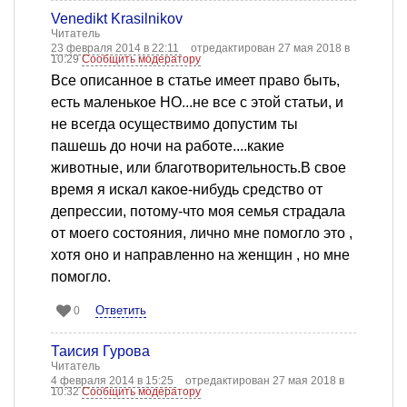
Venedikt Krasilnikov
Читатель
23 февраля 2014 в 22:11
отредактирован 27 мая 2018 в
10:29
Сообщить модератору
Все описанное в статье имеет право быть,
есть маленькое НО...не все с этой статьи, и
не всегда осуществимо допустим ты
пашешь до ночи на работе....какие
животные, или благотворительность.В свое
время я искал какое-нибудь средство от
депрессии, потому-что моя семья страдала
от моего состояния, лично мне помогло это ,
хотя оно и направленно на женщин , но мне
помогло.
Ответить
0
Таисия Гурова
Читатель
4 февраля 2014 в 15:25
отредактирован 27 мая 2018 в
10:32
Сообщить модератору