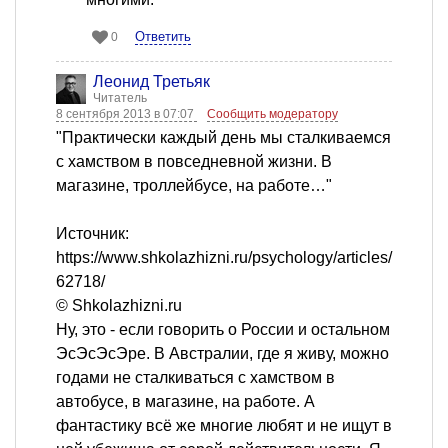
Ответить
0
Леонид Третьяк
Читатель
8 сентября 2013 в 07:07
Сообщить модератору
"Практически каждый день мы сталкиваемся
с хамством в повседневной жизни. В
магазине, троллейбусе, на работе…"
Источник:
https://www.shkolazhizni.ru/psychology/articles/
62718/
© Shkolazhizni.ru
Ну, это - если говорить о России и остальном
ЭсЭсЭсЭре. В Австралии, где я живу, можно
годами не сталкиваться с хамством в
автобусе, в магазине, на работе. А
фантастику всё же многие любят и не ищут в