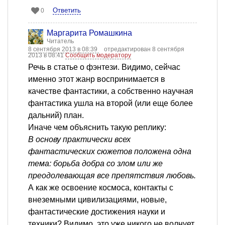
Ответить
0
Маргарита Ромашкина
Читатель
8 сентября 2013 в 08:39
отредактирован 8 сентября
2013 в 08:41
Сообщить модератору
Речь в статье о фэнтези. Видимо, сейчас
именно этот жанр воспринимается в
качестве фантастики, а собственно научная
фантастика ушла на второй (или еще более
дальний) план.
Иначе чем объяснить такую реплику:
В основу практически всех
фантастических сюжетов положена одна
тема: борьба добра со злом или же
преодолевающая все препятствия любовь.
А как же освоение космоса, контакты с
внеземными цивилизациями, новые,
фантастические достижения науки и
техники? Видимо, это уже никого не волнует.