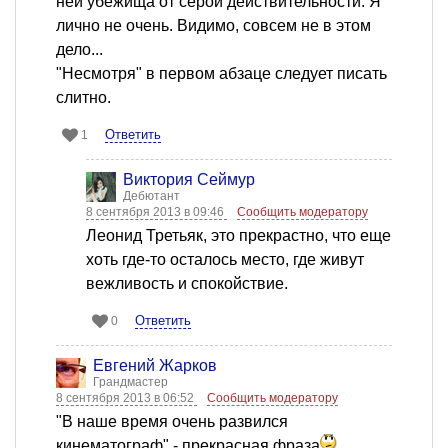
ней убежища от серой действительности. Я
лично не очень. Видимо, совсем не в этом
дело...
"Несмотря" в первом абзаце следует писать
слитно.
Ответить
1
Виктория Сеймур
Дебютант
8 сентября 2013 в 09:46
Сообщить модератору
Леонид Третьяк, это прекрастно, что еще
хоть где-то осталось место, где живут
вежливость и спокойствие.
Ответить
0
Евгений Жарков
Грандмастер
8 сентября 2013 в 06:52
Сообщить модератору
"В наше время очень развился
кинематограф" - прекрасная фраза