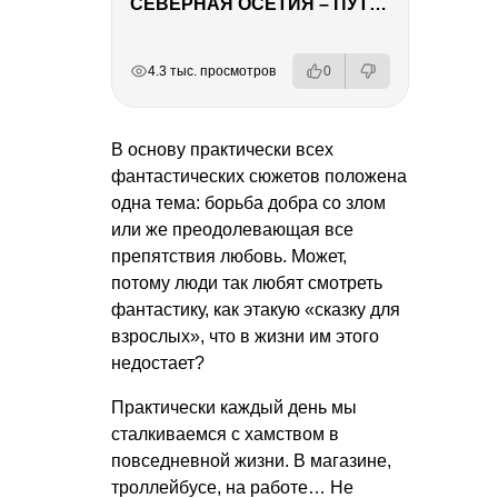
СЕВЕРНАЯ ОСЕТИЯ – ПУТЕШЕСТВИЕ НА КАВКАЗ часть 4
РЕКЛАМА
РЕКЛАМА
РЕКЛАМА
4.3 тыс. просмотров
0
В основу практически всех
фантастических сюжетов положена
одна тема: борьба добра со злом
или же преодолевающая все
препятствия любовь. Может,
потому люди так любят смотреть
фантастику, как этакую «сказку для
взрослых», что в жизни им этого
недостает?
Практически каждый день мы
сталкиваемся с хамством в
повседневной жизни. В магазине,
троллейбусе, на работе… Не