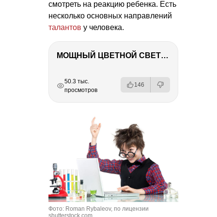
смотреть на реакцию ребенка. Есть
несколько основных направлений
талантов
у человека.
МОЩНЫЙ ЦВЕТНОЙ СВЕТ – NANLITE FC-500C
РЕКЛАМА
РЕКЛАМА
РЕКЛАМА
РЕКЛАМА
РЕКЛАМА
50.3 тыс.
146
просмотров
Фото: Roman Rybaleov, по лицензии
shutterstock.com