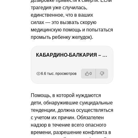
дозировке привести к смерти. Если
трагедия уже случилась,
единственное, что в ваших
силах — это вызвать скорую
медицинскую помощь и попытаться
промыть ребенку желудок).
КАБАРДИНО-БАЛКАРИЯ – ПУТЕШЕСТВИЕ НА КАВКАЗ часть 3
РЕКЛАМА
РЕКЛАМА
РЕКЛАМА
РЕКЛАМА
РЕКЛАМА
6.6 тыс. просмотров
0
Помощь, в которой нуждаются
дети, обнаружившие суицидальные
тенденции, должна осуществляться
с учетом их причин. Обязателен
надзор в течение всего опасного
времени, разрешение конфликта в