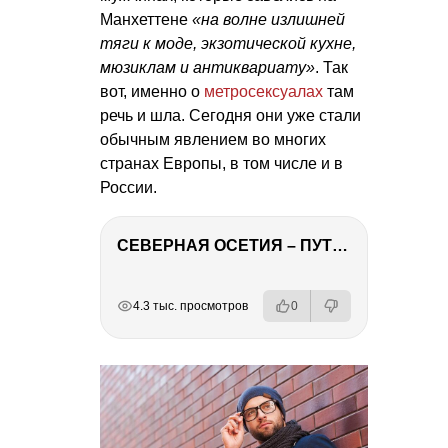
Манхеттене
«на волне излишней
тяги к моде, экзотической кухне,
мюзиклам и антиквариату»
. Так
вот, именно о
метросексуалах
там
речь и шла. Сегодня они уже стали
обычным явлением во многих
странах Европы, в том числе и в
России.
СЕВЕРНАЯ ОСЕТИЯ – ПУТЕШЕСТВИЕ НА КАВКАЗ часть 4
РЕКЛАМА
РЕКЛАМА
РЕКЛАМА
РЕКЛАМА
4.3 тыс. просмотров
0