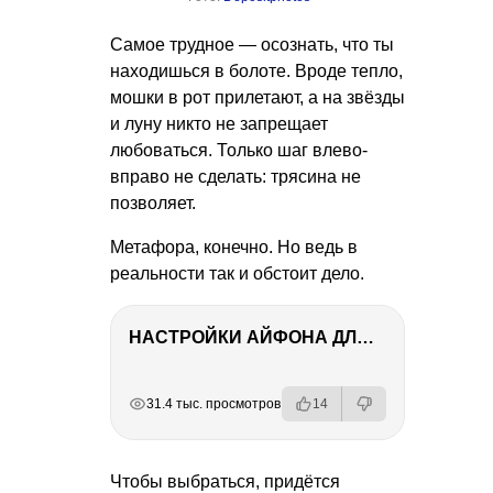
Самое трудное — осознать, что ты
находишься в болоте. Вроде тепло,
мошки в рот прилетают, а на звёзды
и луну никто не запрещает
любоваться. Только шаг влево-
вправо не сделать: трясина не
позволяет.
Метафора, конечно. Но ведь в
реальности так и обстоит дело.
НАСТРОЙКИ АЙФОНА ДЛЯ ФОТО И ВИДЕО
РЕКЛАМА
РЕКЛАМА
РЕКЛАМА
РЕКЛАМА
31.4 тыс. просмотров
14
Чтобы выбраться, придётся