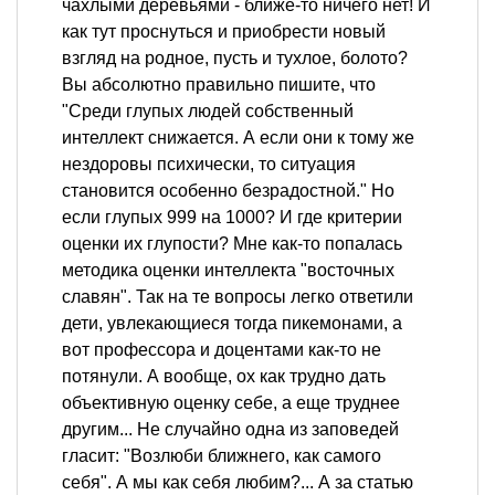
чахлыми деревьями - ближе-то ничего нет! И
как тут проснуться и приобрести новый
взгляд на родное, пусть и тухлое, болото?
Вы абсолютно правильно пишите, что
"Среди глупых людей собственный
интеллект снижается. А если они к тому же
нездоровы психически, то ситуация
становится особенно безрадостной." Но
если глупых 999 на 1000? И где критерии
оценки их глупости? Мне как-то попалась
методика оценки интеллекта "восточных
славян". Так на те вопросы легко ответили
дети, увлекающиеся тогда пикемонами, а
вот профессора и доцентами как-то не
потянули. А вообще, ох как трудно дать
объективную оценку себе, а еще труднее
другим... Не случайно одна из заповедей
гласит: "Возлюби ближнего, как самого
себя". А мы как себя любим?... А за статью