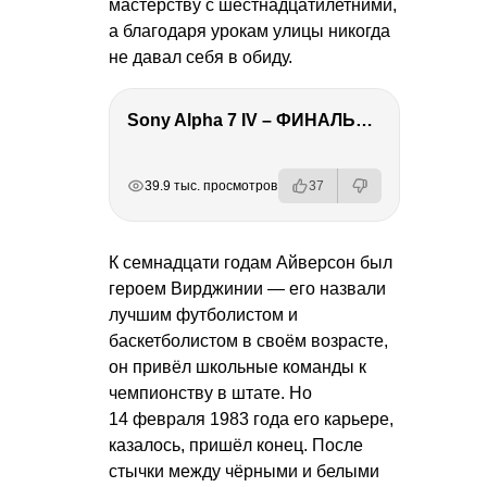
мастерству с шестнадцатилетними,
а благодаря урокам улицы никогда
не давал себя в обиду.
Sony Alpha 7 IV – ФИНАЛЬНЫЙ ОБЗОР
РЕКЛАМА
РЕКЛАМА
РЕКЛАМА
РЕКЛАМА
39.9 тыс. просмотров
37
К семнадцати годам Айверсон был
героем Вирджинии — его назвали
лучшим футболистом и
баскетболистом в своём возрасте,
он привёл школьные команды к
чемпионству в штате. Но
14 февраля 1983 года его карьере,
казалось, пришёл конец. После
стычки между чёрными и белыми