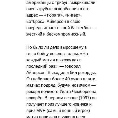
американцы с трибун выкрикивали
очень грубые оскорбления в его
адрес — «тюряга», «нигер»,
«отброс». Айверсон в свою
очередь играет в свой баскетбол —
жёсткий и бескомпромиссный.
Но было ли дело выросшему в
гетто бойцу до слов толпы. «На
каждый матч я выхожу как в
последний раз», — говорил
Айверсон. Выходил и бил рекорды.
Он набирает более 40 очков в пяти
матчах подряд, будучи новичком —
рекорд великого Уилта Чемберлена
покорён. В первом сезоне (1997) он
получает приз лучшего новичка и
приз MVP (самый ценный игрок)
матча новичков в уикенд всех