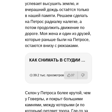
успевает высушить землю, и
вчерашний дождь остаётся только
в нашей памяти. Решаем сделать
на Петрос радиалку налегке, а
потом продолжить движение по
дороге. Моя жена и один из друзей,
которые раньше были на Петросе,
остаются внизу с рюкзаками.
КАК СНИМАТЬ В СТУДИИ СО ВСПЫШКАМИ
РЕКЛАМА
РЕКЛАМА
РЕКЛАМА
39.2 тыс. просмотров
37
Склон у Петроса более крутой, чем
у Говерлы, и покрыт большими
камнями, между которыми (и по
которым) петляет тропа. Где-то за