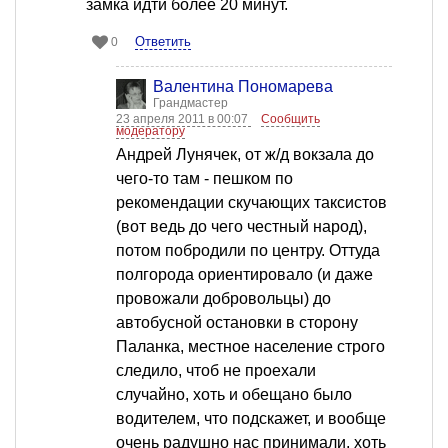
замка идти более 20 минут.
Ответить
0
Валентина Пономарева
Грандмастер
23 апреля 2011 в 00:07
Сообщить
модератору
Андрей Лунячек, от ж/д вокзала до
чего-то там - пешком по
рекомендации скучающих таксистов
(вот ведь до чего честный народ),
потом побродили по центру. Оттуда
полгорода ориентировало (и даже
провожали добровольцы) до
автобусной остановки в сторону
Паланка, местное население строго
следило, чтоб не проехали
случайно, хоть и обещано было
водителем, что подскажет, и вообще
очень радушно нас принимали, хоть