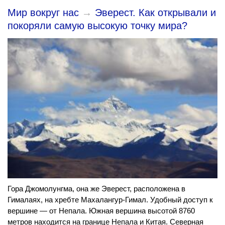
Мир вокруг нас
→
Эверест. Как открывали и
покоряли самую высокую точку мира?
Гора Джомолунгма, она же Эверест, расположена в
Гималаях, на хребте Махалангур-Гимал. Удобный доступ к
вершине — от Непала. Южная вершина высотой 8760
метров находится на границе Непала и Китая. Северная