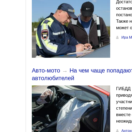
Достато
остано
постано
Также н
может о
Ира М
Авто-мото
→
На чем чаще попадают
автолюбителей
ГИБДД 
приводя
участни
степени
вместе 
неожида
Антон