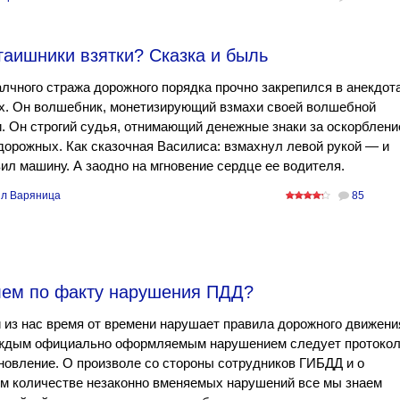
гаишники взятки? Сказка и быль
лчного стража дорожного порядка прочно закрепился в анекдот
ах. Он волшебник, монетизирующий взмахи своей волшебной
. Он строгий судья, отнимающий денежные знаки за оскорблени
дорожных. Как сказочная Василиса: взмахнул левой рукой — и
ил машину. А заодно на мгновение сердце ее водителя.
л Варяница
85
лем по факту нарушения ПДД?
из нас время от времени нарушает правила дорожного движени
аждым официально оформляемым нарушением следует протоко
новление. О произволе со стороны сотрудников ГИБДД и о
м количестве незаконно вменяемых нарушений все мы знаем