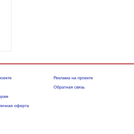
роекте
Реклама на проекте
Q
Обратная связь
орам
личная оферта