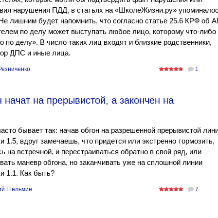
вия нарушения ПДД, в статьях на «ШколеЖизни.ру» упоминало
 Не лишним будет напомнить, что согласно статье 25.6 КРФ об 
елем по делу может выступать любое лицо, которому что-либо
о по делу». В число таких лиц входят и близкие родственники,
ор ДПС и иные лица.
Резниченко
1
н начат на прерывистой, а закончен на
асто бывает так: начав обгон на разрешенной прерывистой лин
и 1.5, вдруг замечаешь, что придется или экстренно тормозить,
ь на встречной, и перестраиваться обратно в свой ряд, или
вать маневр обгона, но заканчивать уже на сплошной линии
и 1.1. Как быть?
ий Шельмин
7