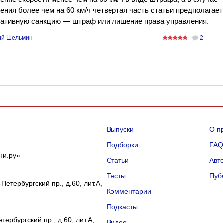
ния более чем на 60 км/ч четвертая часть статьи предполагает
нативную санкцию — штраф или лишение права управления.
ий Шельмин
2
Выпуски
О п
Подборки
FA
ни.ру»
Статьи
Авт
Тесты
Пуб
Петербургский пр., д.60, лит.А,
Комментарии
Подкасты
ербургский пр., д.60, лит.А,
Видео