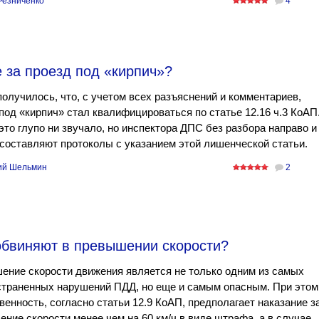
Резниченко
4
 за проезд под «кирпич»?
получилось, что, с учетом всех разъяснений и комментариев,
под «кирпич» стал квалифицироваться по статье 12.16 ч.3 КоАП
это глупо ни звучало, но инспектора ДПС без разбора направо и
составляют протоколы с указанием этой лишенческой статьи.
ий Шельмин
2
 обвиняют в превышении скорости?
ние скорости движения является не только одним из самых
страненных нарушений ПДД, но еще и самым опасным. При этом
венность, согласно статьи 12.9 КоАП, предполагает наказание з
ние скорости менее чем на 60 км/ч в виде штрафа, а в случае