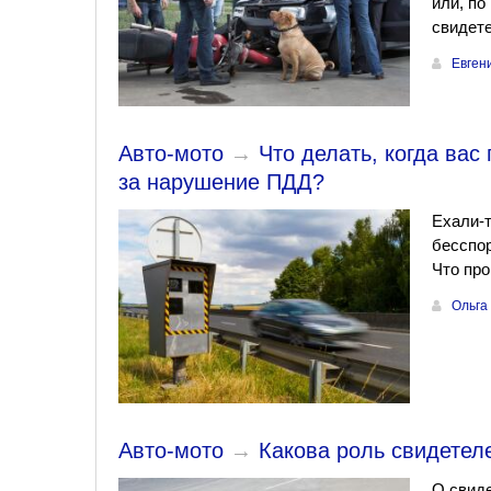
или, по
свидет
Евген
Авто-мото
→
Что делать, когда вас
за нарушение ПДД?
Ехали-т
бесспо
Что про
Ольга
Авто-мото
→
Какова роль свидетел
О свиде