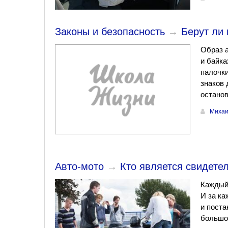
Законы и безопасность
→
Берут ли 
Образ а
и байк
палочки
знаков 
останов
Михаи
Авто-мото
→
Кто является свидете
Каждый 
И за к
и поста
большо