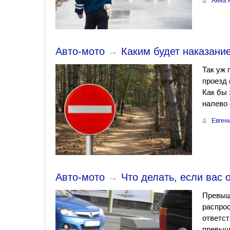
Анна 
Авто-мото
→
Каким будет наказание
Так уж 
проезд 
Как бы 
налево 
Евген
Авто-мото
→
Что делать, если вас
Превыше
распро
ответст
превыше