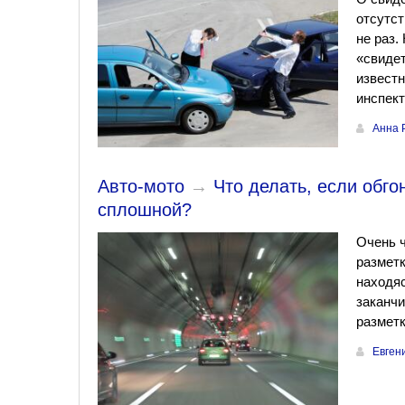
отсутст
не раз.
«свидет
известн
инспект
Анна 
Авто-мото
→
Что делать, если обго
сплошной?
Очень ч
разметк
находяс
заканчи
разметк
Евген