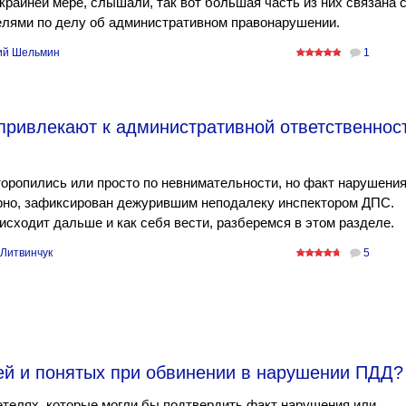
 крайней мере, слышали, так вот большая часть из них связана 
елями по делу об административном правонарушении.
ий Шельмин
1
 привлекают к административной ответственнос
оропились или просто по невнимательности, но факт нарушения
рно, зафиксирован дежурившим неподалеку инспектором ДПС.
исходит дальше и как себя вести, разберемся в этом разделе.
 Литвинчук
5
ей и понятых при обвинении в нарушении ПДД?
телях, которые могли бы подтвердить факт нарушения или