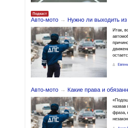
Подкаст
Авто-мото
→
Нужно ли выходить из
Итак, в
автомоб
причино
движени
остаетс
Евген
Авто-мото
→
Какие права и обязан
«Подош
назвав 
фраза, 
незако