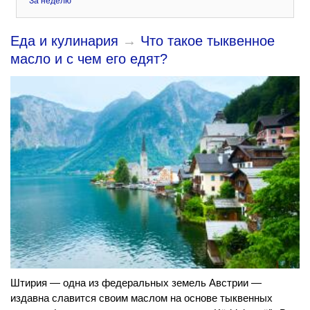
За неделю
Еда и кулинария
→
Что такое тыквенное
масло и с чем его едят?
Штирия — одна из федеральных земель Австрии —
издавна славится своим маслом на основе тыквенных