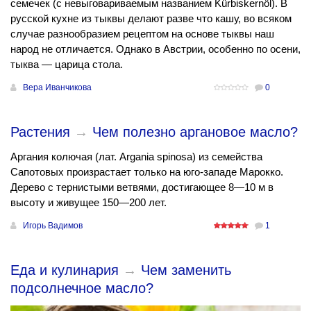
семечек (с невыговариваемым названием Kürbiskernöl). В
русской кухне из тыквы делают разве что кашу, во всяком
случае разнообразием рецептом на основе тыквы наш
народ не отличается. Однако в Австрии, особенно по осени,
тыква — царица стола.
Вера Иванчикова
0
Растения
→
Чем полезно аргановое масло?
Аргания колючая (лат. Argania spinosa) из семейства
Сапотовых произрастает только на юго-западе Марокко.
Дерево с тернистыми ветвями, достигающее 8—10 м в
высоту и живущее 150—200 лет.
Игорь Вадимов
1
Еда и кулинария
→
Чем заменить
подсолнечное масло?