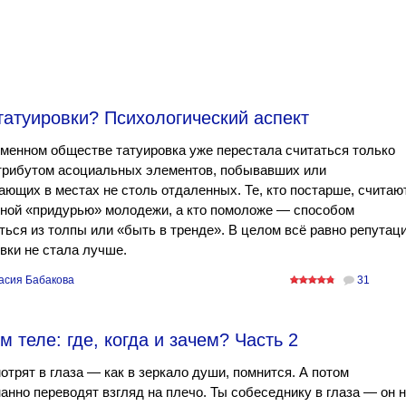
атуировки? Психологический аспект
менном обществе татуировка уже перестала считаться только
трибутом асоциальных элементов, побывавших или
ющих в местах не столь отдаленных. Те, кто постарше, считаю
дной «придурью» молодежи, а кто помоложе — способом
ься из толпы или «быть в тренде». В целом всё равно репутац
вки не стала лучше.
асия Бабакова
31
м теле: где, когда и зачем? Часть 2
отрят в глаза — как в зеркало души, помнится. А потом
анно переводят взгляд на плечо. Ты собеседнику в глаза — он 