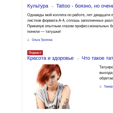
Культура
→
Tattoo - боязно, но оче
Однажды мой коллега по работе, лет двадцати п
листков формата А-4, сплошь заполненных раз
Прикинув опытным глазом профессиональных бл
поняли — татушки!
Ольга Троянка
Подкаст
Красота и здоровье
→
Что такое та
Татуиро
выхода 
обретае
Тамар