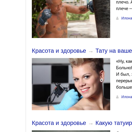
плечо. 
плече —
Илона
Красота и здоровье
→
Тату на ваше
«Ну, ка
Больно!
И был, 
перерыв
больше 
Илона
Красота и здоровье
→
Какую татуи