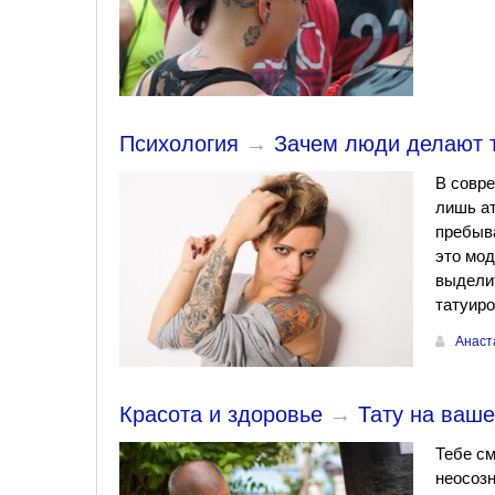
Психология
→
Зачем люди делают т
В совре
лишь а
пребыва
это мо
выделит
татуиро
Анаст
Красота и здоровье
→
Тату на ваше
Тебе см
неосозн