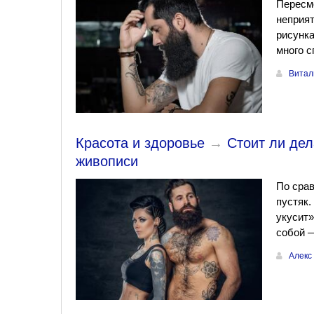
Пересмо
неприя
рисунка
много с
Витал
Красота и здоровье
→
Стоит ли дел
живописи
По срав
пустяк.
укусит»
собой —
Алекс