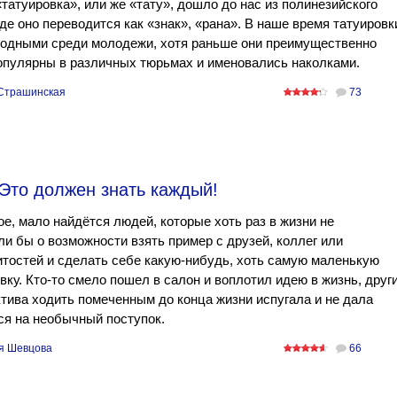
татуировка», или же «тату», дошло до нас из полинезийского
где оно переводится как «знак», «рана». В наше время татуировк
модными среди молодежи, хотя раньше они преимущественно
опулярны в различных тюрьмах и именовались наколками.
Страшинская
73
Это должен знать каждый!
е, мало найдётся людей, которые хоть раз в жизни не
и бы о возможности взять пример с друзей, коллег или
тостей и сделать себе какую-нибудь, хоть самую маленькую
вку. Кто-то смело пошел в салон и воплотил идею в жизнь, друг
тива ходить помеченным до конца жизни испугала и не дала
я на необычный поступок.
я Шевцова
66