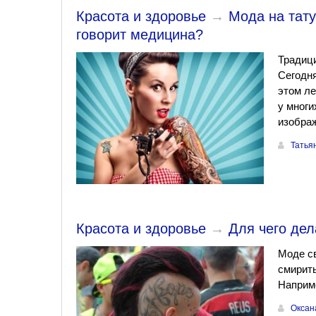
Красота и здоровье
→
Мода на тату
говорит медицина?
Традици
Сегодня
этом ле
у многи
изобра
Татья
Красота и здоровье
→
Для чего дел
Моде св
смирить
Наприме
Оксан