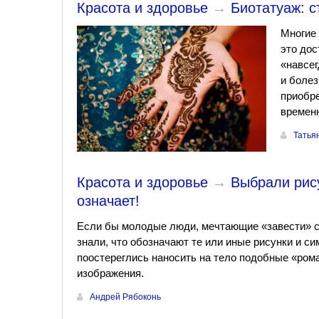
Красота и здоровье
→
Биотатуаж: с
Многие 
это дос
«навсег
и болез
приобре
времен
Татья
Красота и здоровье
→
Выбрали рису
означает!
Если бы молодые люди, мечтающие «завести» с
знали, что обозначают те или иные рисунки и си
поостереглись наносить на тело подобные «ром
изображения.
Андрей Рябоконь