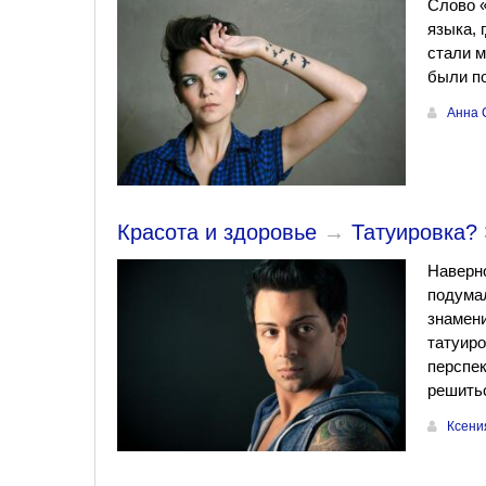
Слово «
языка, 
стали 
были п
Анна 
Красота и здоровье
→
Татуировка? 
Наверно
подумал
знамени
татуиро
перспек
решитьс
Ксени