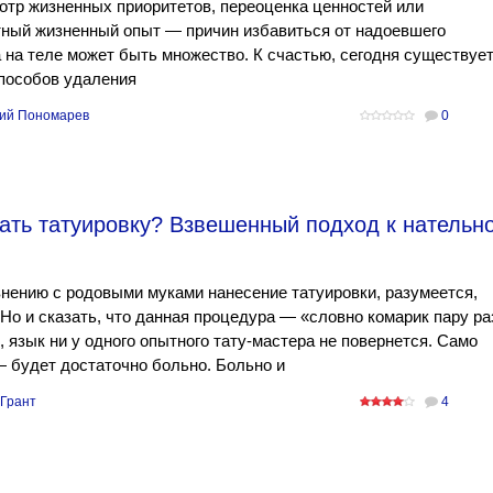
тр жизненных приоритетов, переоценка ценностей или
тный жизненный опыт — причин избавиться от надоевшего
 на теле может быть множество. К счастью, сегодня существуе
пособов удаления
ий Пономарев
0
ать татуировку? Взвешенный подход к нательн
нению с родовыми муками нанесение татуировки, разумеется,
 Но и сказать, что данная процедура — «словно комарик пару ра
, язык ни у одного опытного тату-мастера не повернется. Само
 будет достаточно больно. Больно и
 Грант
4