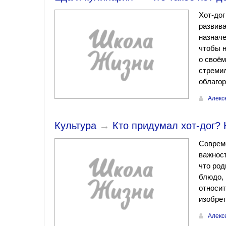
Хот-дог
развив
назначе
чтобы 
о своём
стреми
облаго
Алекс
Культура
→
Кто придумал хот-дог?
Совреме
важност
что род
блюдо, 
относит
изобрет
Алекс