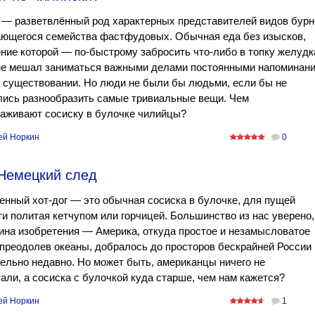
 — разветвлённый род характерных представителей видов бурн
ающегося семейства фастфудовых. Обычная еда без изысков,
ние которой — по-быстрому забросить что-либо в топку желудк
не мешал заниматься важными делами постоянными напоминан
 существовании. Но люди не были бы людьми, если бы не
лись разнообразить самые тривиальные вещи. Чем
раживают сосиску в булочке чилийцы?
ей Норкин
0
 Немецкий след
нный хот-дог — это обычная сосиска в булочке, для пущей
и политая кетчупом или горчицей. Большинство из нас уверено,
ина изобретения — Америка, откуда простое и незамысловатое
преодолев океаны, добралось до просторов бескрайней России
ельно недавно. Но может быть, американцы ничего не
али, а сосиска с булочкой куда старше, чем нам кажется?
ей Норкин
1