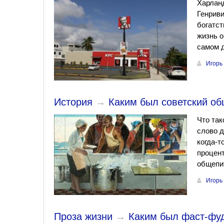
Харланд
Генриви
богатст
жизнь о
самом д
Игорь
История
→
Каким был советский о
Что так
слово д
когда-т
процент
общепит
Игорь
Проза жизни
→
Каким был фаст-фу