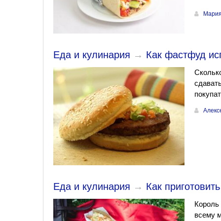
Мария
Еда и кулинария
→
Как фастфуд ис
Сколько
сдавать
покупат
Алекс
Еда и кулинария
→
Как приготовить
Король 
всему м