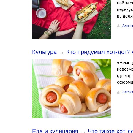
найти с
перекус
выделя
Алекс
Культура
→
Кто придумал хот-дог?
«Немецк
невозмо
где кор
сформи
Алекс
Еда и кулинария
→
Что такое хот-д