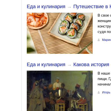
Еда и кулинария
→
Путешествие в 
В свое 
женщину
констру
судя по
Марин
Еда и кулинария
→
Какова история
В наше 
пищи. Г
начинал
Игорь