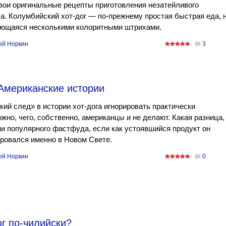
вои оригинальные рецепты приготовления незатейливого
а. Колумбийский хот-дог — по-прежнему простая быстрая еда, 
ющаяся несколькими колоритными штрихами.
ей Норкин
3
 Американские истории
ий след» в истории хот-дога игнорировать практически
жно, чего, собственно, американцы и не делают. Какая разница,
ни популярного фастфуда, если как устоявшийся продукт он
ровался именно в Новом Свете.
ей Норкин
0
ог по-чилийски?