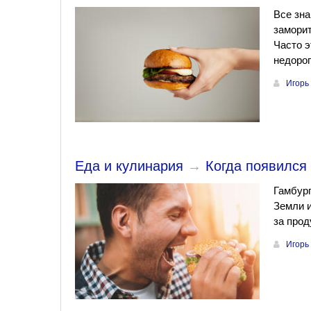
Все зна
заморит
Часто э
недорог
Игорь
Еда и кулинария
→
Когда появился
Гамбур
Земли и
за прод
Игорь