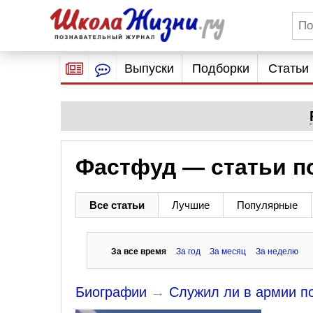
Выпуски
Подборки
Статьи
Фастфуд — статьи п
Все статьи
Лучшие
Популярные
За все время
За год
За месяц
За неделю
Биографии
→
Служил ли в армии п