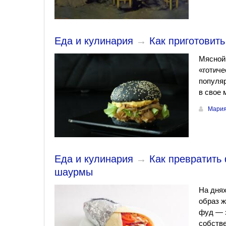
Еда и кулинария
→
Как приготовить
Мясной 
«готиче
популяр
в свое 
Мария
Еда и кулинария
→
Как превратить
шаурмы
На днях
образ ж
фуд — з
собств