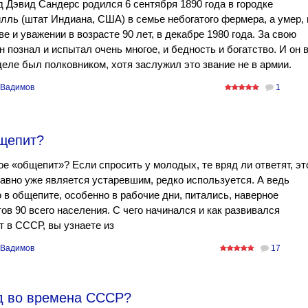
 Дэвид Сандерс родился 6 сентября 1890 года в городке
лль (штат Индиана, США) в семье небогатого фермера, а умер, 
ве и уважении в возрасте 90 лет, в декабре 1980 года. За свою
н познал и испытал очень многое, и бедность и богатство. И он 
еле был полковником, хотя заслужил это звание не в армии.
 Вадимов
1
бщепит?
ое «общепит»? Если спросить у молодых, те вряд ли ответят, эт
авно уже является устаревшим, редко используется. А ведь
о в общепите, особенно в рабочие дни, питались, наверное
ов 90 всего населения. С чего начинался и как развивался
 в СССР, вы узнаете из
 Вадимов
17
д во времена СССР?