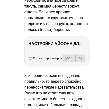
необходимо взяться за край и
тянуть, снимая бересту вокруг
ствола. Если все пройдет
нормально, то круг замкнется на
надрезе и у вас на руках останется
полоска (пласт) бересты.
НАСТРОЙКИ АЙФОНА ДЛЯ ФОТО И ВИДЕО
РЕКЛАМА
РЕКЛАМА
РЕКЛАМА
РЕКЛАМА
РЕКЛАМА
31.5 тыс. просмотров
14
Как правило, если все сделано
правильно, то дерево спокойно
переносит такие издевательства.
Разве что не стоит снимать
слишком много бересты с одного
ствола, иначе большая площадь