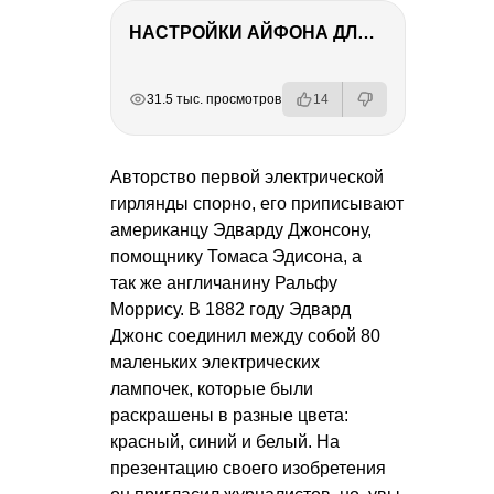
НАСТРОЙКИ АЙФОНА ДЛЯ ФОТО И ВИДЕО
РЕКЛАМА
РЕКЛАМА
РЕКЛАМА
РЕКЛАМА
31.5 тыс. просмотров
14
Авторство первой электрической
гирлянды спорно, его приписывают
американцу Эдварду Джонсону,
помощнику Томаса Эдисона, а
так же англичанину Ральфу
Моррису. В 1882 году Эдвард
Джонс соединил между собой 80
маленьких электрических
лампочек, которые были
раскрашены в разные цвета:
красный, синий и белый. На
презентацию своего изобретения