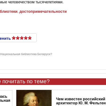
мые человечеством тысячелетиями.
блиотеки
,
достопримечательности
енить
ь Национальная библиотека Беларуси?
 почитать по теме?
лась
Чем известен российский
льная
архитектор Ю. М. Фельте