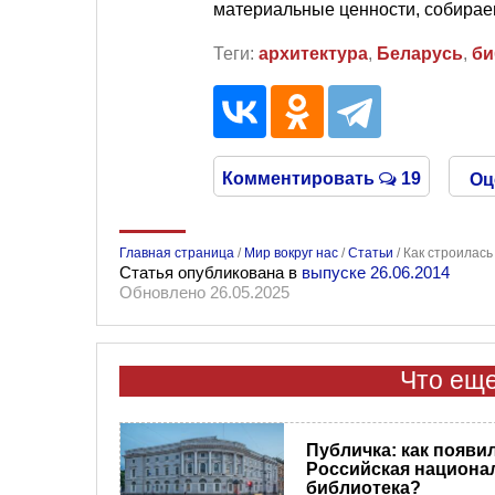
материальные ценности, собирае
Теги:
архитектура
,
Беларусь
,
би
Комментировать
19
Оц
Главная страница
/
Мир вокруг нас
/
Статьи
/
Как строилас
Статья опубликована в
выпуске 26.06.2014
Обновлено 26.05.2025
Что еще
Публичка: как появи
Российская национа
библиотека?