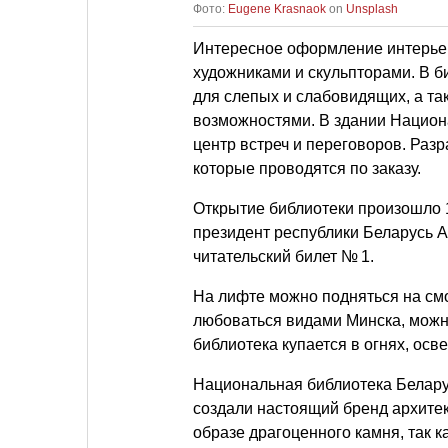
Фото:
Eugene Krasnaok
on
Unsplash
Интересное оформление интерье
художниками и скульпторами. В б
для слепых и слабовидящих, а т
возможностями. В здании Нацио
центр встреч и переговоров. Раз
которые проводятся по заказу.
Открытие библиотеки произошло 1
президент республики Беларусь А.
читательский билет № 1.
На лифте можно подняться на см
любоваться видами Минска, можн
библиотека купается в огнях, осв
Национальная библиотека Белару
создали настоящий бренд архитек
образе драгоценного камня, так 