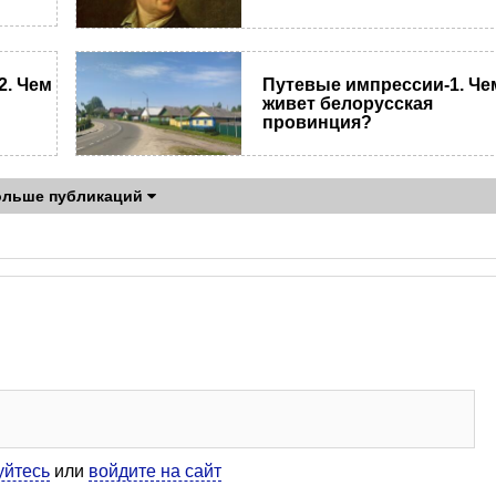
2. Чем
Путевые импрессии-1. Че
живет белорусская
провинция?
ольше публикаций
уйтесь
или
войдите на сайт