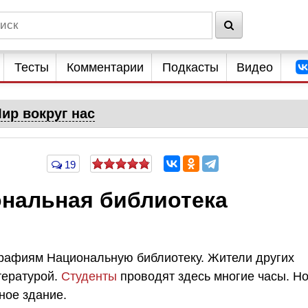
Тесты
Комментарии
Подкасты
Видео
ир вокруг нас
19
ональная библиотека
графиям Национальную библиотеку. Жители других
тературой.
Студенты
проводят здесь многие часы. Н
сное здание.