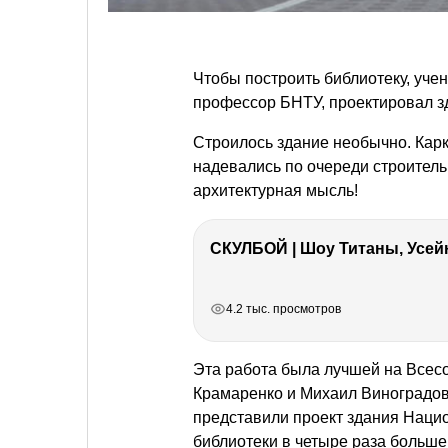
Чтобы построить библиотеку, уч
профессор БНТУ, проектировал з
Строилось здание необычно. Кар
надевались по очереди строитель
архитектурная мысль!
СКУЛБОЙ | Шоу Титаны, Усейн
РЕКЛАМА
РЕКЛАМА
РЕКЛАМА
4.2 тыс. просмотров
Эта работа была лучшей на Всесо
Крамаренко и Михаил Виноградов
представили проект здания Наци
библиотеки в четыре раза больше