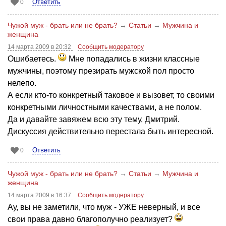
Ответить
0
Чужой муж - брать или не брать?
→
Статьи
→
Мужчина и
женщина
14 марта 2009 в 20:32
Сообщить модератору
Ошибаетесь.
Мне попадались в жизни классные
мужчины, поэтому презирать мужской пол просто
нелепо.
А если кто-то конкретный таковое и вызовет, то своими
конкретными личностными качествами, а не полом.
Да и давайте завяжем всю эту тему, Дмитрий.
Дискуссия действительно перестала быть интересной.
Ответить
0
Чужой муж - брать или не брать?
→
Статьи
→
Мужчина и
женщина
14 марта 2009 в 16:37
Сообщить модератору
Ау, вы не заметили, что муж - УЖЕ неверный, и все
свои права давно благополучно реализует?