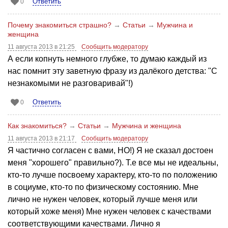
Ответить
0
Почему знакомиться страшно?
→
Статьи
→
Мужчина и
женщина
11 августа 2013 в 21:25
Сообщить модератору
А если копнуть немного глубже, то думаю каждый из
нас помнит эту заветную фразу из далёкого детства: "С
незнакомыми не разговаривай"!)
Ответить
0
Как знакомиться?
→
Статьи
→
Мужчина и женщина
11 августа 2013 в 21:17
Сообщить модератору
Я частично согласен с вами, НО!) Я не сказал достоен
меня "хорошего" правильно?). Т.е все мы не идеальны,
кто-то лучше посвоему характеру, кто-то по положению
в социуме, кто-то по физическому состоянию. Мне
лично не нужен человек, который лучше меня или
который хоже меня) Мне нужен человек с качествами
соответствующими качествами. Лично я