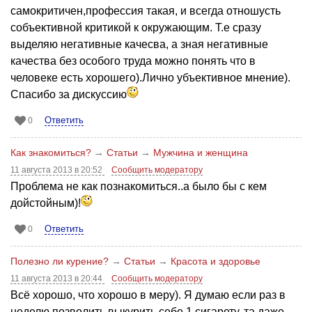
самокритичен,профессия такая, и всегда отношусть
собъективной критикой к окружающим. Т.е сразу
выделяю негативные качесва, а зная негативные
качества без особого труда можно понять что в
человеке есть хорошего).Лично убъективное мнение).
Спасибо за дискуссию
Ответить
0
Как знакомиться?
→
Статьи
→
Мужчина и женщина
11 августа 2013 в 20:52
Сообщить модератору
Проблема не как познакомиться..а было бы с кем
дойстойным)!
Ответить
0
Полезно ли курение?
→
Статьи
→
Красота и здоровье
11 августа 2013 в 20:44
Сообщить модератору
Всё хорошо, что хорошо в меру). Я думаю если раз в
неделю позволить выкурить себе 1 сигарету, та даже