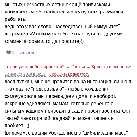
мы этих несчастных детишек ещё прививками
добиваем - чтоб окончательно иммунитет разучился
работать.
ведь это у вас слово "наследственный иммунитет"
встречается? (или может быт я вас путаю с другими
комментаторами, тогда простите)))
Ответить
0
Так ли уж надобны прививки?
→
Статьи
→
Красота и здоровье
22 ноября 2010 в 16:13
Сообщить модератору
вася пупкин, мне не нравится ваша интонация. лично я
- как раз не "подсовываю" - любые ухудшения
самочувствия мы пережидаем дома. и наоборот,
искренне удивляюсь мамам, которые ребёнка с
сильным кашлем приводят в сад и просят воспитателя
"вы ей чаёк горячий подавайте, может кашель и
пройдёт" ((
(впрочем, с вашим убеждением в "дибилизации масс"