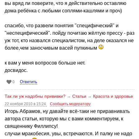
вы вряд ли поверите, что я действительно оставляю
дома ребёнка с любыми соплями-кашлями и проч)
спасибо, что развели понятия "специфический" и
"неспецифический". пойду почитаю жёлтую прессу - раз
уж тот, кто назвался специалистом, на деле оказался не
более,чем заносчивым васей пупкиным
к вам у меня вопросов больше нет.
досвидос.
Ответить
0
Так ли уж надобны прививки?
→
Статьи
→
Красота и здоровье
22 ноября 2010 в 15:24
Сообщить модератору
Игорь Абрамов, ну давайте всё-таки не приравнивать
автора статьи, которую мы с вами комментируем, к
священнику Филлипсу!
случаи мракобесия, увы, встречаются. И палку не надо