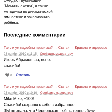
Ожидают публикации
"Мамины сказки", а также
методичка по динамической
гимнастике и закаливанию
ребёнка.
Последние комментарии
Так ли уж надобны прививки?
→
Статьи
→
Красота и здоровье
23 ноября 2010 в 11:15
Сообщить модератору
Игорь Абрамов, аа, ясно.
спасибо!
Ответить
0
Так ли уж надобны прививки?
→
Статьи
→
Красота и здоровье
23 ноября 2010 в 10:10
Сообщить модератору
Mike Mike, +100!
Спасибо! сохраню к себе в избранное.
ЗЫ не знала, что Червонская - к.б.н., теперь буду