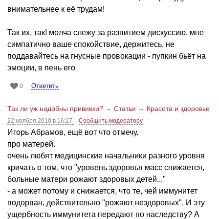
внимательнее к её трудам!
Так их, так! молча слежу за развитием дискуссию, мне
симпатично ваше спокойствие, держитесь, не
поддавайтесь на гнусные провокации - пупкин бьёт на
эмоции, в пень его
Ответить
0
Так ли уж надобны прививки?
→
Статьи
→
Красота и здоровье
22 ноября 2010 в 16:17
Сообщить модератору
Игорь Абрамов, ещё вот что отмечу.
про матерей.
очень любят медицинские начальники разного уровня
кричать о том, что "уровень здоровья масс снижается,
больные матери рожают здоровых детей..."
- а может потому и снижается, что те, чей иммунитет
подорван, действительно "рожают нездоровых". И эту
ущербность иммунитета передают по наследству? А