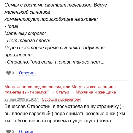
Семья с гостями смотрит телевизор. Вдруг
маленький сынишка
комментирует происходящее на экране:
- *опа!
Мать ему строго:
- Нет такого слова!
Через некоторое время сынишка задумчиво
произносит:
- Странно. *опа есть, а слова такого нет ...
Ответить
0
Многожёнство под вопросом, или Могут ли все женщины
планеты выйти замуж?
→
Статьи
→
Мужчина и женщина
23 мая 2009 в 19:37
Сообщить модератору
Вячеслав Старостин, я посмотрела вашу страничку ) -
вы вполне взрослый ) пора снимать розовые очки ) хм-
хм... обозначенная проблема существует ) точка.
Ответить
0