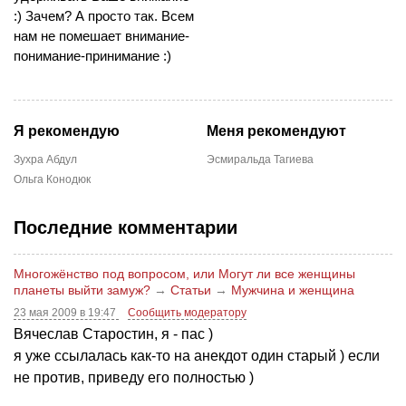
:) Зачем? А просто так. Всем
нам не помешает внимание-
понимание-принимание :)
Я рекомендую
Меня рекомендуют
Зухра Абдул
Эсмиральда Тагиева
Ольга Конодюк
Последние комментарии
Многожёнство под вопросом, или Могут ли все женщины
планеты выйти замуж?
→
Статьи
→
Мужчина и женщина
23 мая 2009 в 19:47
Сообщить модератору
Вячеслав Старостин, я - пас )
я уже ссылалась как-то на анекдот один старый ) если
не против, приведу его полностью )