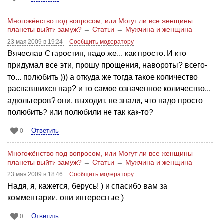
Многожёнство под вопросом, или Могут ли все женщины
планеты выйти замуж?
→
Статьи
→
Мужчина и женщина
23 мая 2009 в 19:24
Сообщить модератору
Вячеслав Старостин, надо же... как просто. И кто
придумал все эти, прошу прощения, навороты? всего-
то... полюбить ))) а откуда же тогда такое количество
распавшихся пар? и то самое означенное количество...
адюльтеров? они, выходит, не знали, что надо просто
полюбить? или полюбили не так как-то?
Ответить
0
Многожёнство под вопросом, или Могут ли все женщины
планеты выйти замуж?
→
Статьи
→
Мужчина и женщина
23 мая 2009 в 18:46
Сообщить модератору
Надя, я, кажется, берусь! ) и спасибо вам за
комментарии, они интересные )
Ответить
0