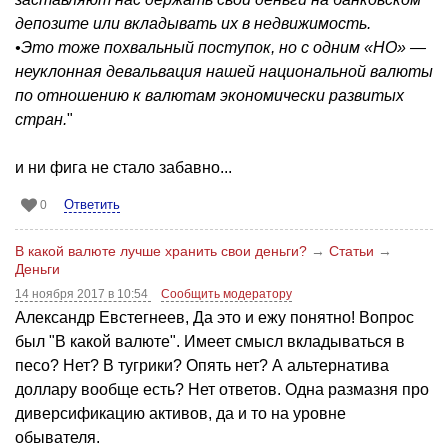
депозите или вкладывать их в недвижимость.
•Это тоже похвальный поступок, но с одним «НО» —
неуклонная девальвация нашей национальной валюты
по отношению к валютам экономически развитых
стран.
"
и ни фига не стало забавно...
Ответить
0
В какой валюте лучше хранить свои деньги?
→
Статьи
→
Деньги
14 ноября 2017 в 10:54
Сообщить модератору
Александр Евстегнеев, Да это и ежу понятно! Вопрос
был "В какой валюте". Имеет смысл вкладываться в
песо? Нет? В тугрики? Опять нет? А альтернатива
доллару вообще есть? Нет ответов. Одна размазня про
диверсификацию активов, да и то на уровне
обывателя.