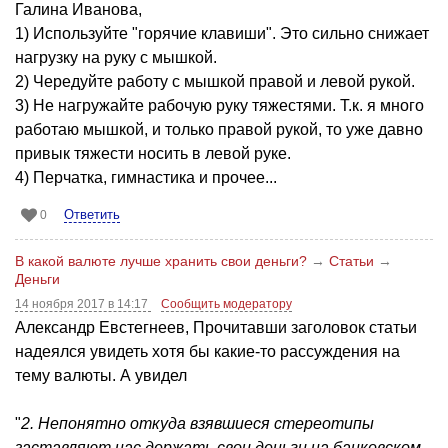
Галина Иванова,
1) Используйте "горячие клавиши". Это сильно снижает
нагрузку на руку с мышкой.
2) Чередуйте работу с мышкой правой и левой рукой.
3) Не нагружайте рабочую руку тяжестями. Т.к. я много
работаю мышкой, и только правой рукой, то уже давно
привык тяжести носить в левой руке.
4) Перчатка, гимнастика и прочее...
Ответить
0
В какой валюте лучше хранить свои деньги?
→
Статьи
→
Деньги
14 ноября 2017 в 14:17
Сообщить модератору
Александр Евстегнеев, Прочитавши заголовок статьи
надеялся увидеть хотя бы какие-то рассуждения на
тему валюты. А увидел
"
2. Непонятно откуда взявшиеся стереотипы
заставляют нас держать свои деньги на банковском