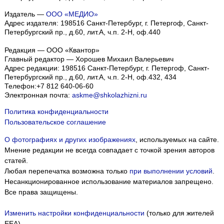
Издатель —
ООО «МЕДИО»
Адрес издателя: 198516 Санкт-Петербург, г. Петергоф, Санкт-
Петербургский пр., д.60, лит.А, ч.п. 2-Н, оф.440
Редакция — ООО «Квантор»
Главный редактор — Хорошев Михаил Валерьевич
Адрес редакции:
198516
Санкт-Петербург, г. Петергоф
,
Санкт-
Петербургский пр., д.60, лит.А, ч.п. 2-Н, оф.432, 434
Телефон:
+7 812 640-06-60
Электронная почта:
askme@shkolazhizni.ru
Политика конфиденциальности
Пользовательское соглашение
О фотографиях и других изображениях
, используемых на сайте.
Мнение редакции не всегда совпадает с точкой зрения авторов
статей.
Любая перепечатка возможна только
при выполнении условий
.
Несанкционированное использование материалов запрещено.
Все права защищены.
Изменить настройки конфиденциальности
(только для жителей
EEA)