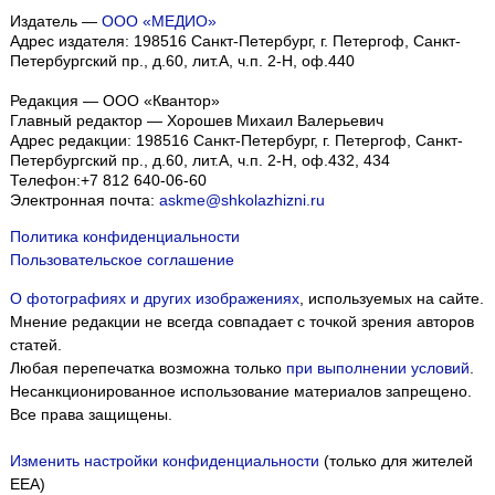
Издатель —
ООО «МЕДИО»
Адрес издателя: 198516 Санкт-Петербург, г. Петергоф, Санкт-
Петербургский пр., д.60, лит.А, ч.п. 2-Н, оф.440
Редакция — ООО «Квантор»
Главный редактор — Хорошев Михаил Валерьевич
Адрес редакции:
198516
Санкт-Петербург, г. Петергоф
,
Санкт-
Петербургский пр., д.60, лит.А, ч.п. 2-Н, оф.432, 434
Телефон:
+7 812 640-06-60
Электронная почта:
askme@shkolazhizni.ru
Политика конфиденциальности
Пользовательское соглашение
О фотографиях и других изображениях
, используемых на сайте.
Мнение редакции не всегда совпадает с точкой зрения авторов
статей.
Любая перепечатка возможна только
при выполнении условий
.
Несанкционированное использование материалов запрещено.
Все права защищены.
Изменить настройки конфиденциальности
(только для жителей
EEA)