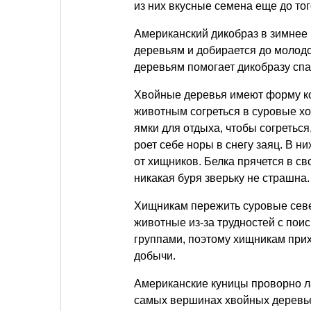
из них вкусные семена еще до тог
Американский дикобраз в зимнее 
деревьям и добирается до молодой
деревьям помогает дикобразу спас
Хвойные деревья имеют форму кон
животным согреться в суровые хо
ямки для отдыха, чтобы согреться
роет себе норы в снегу заяц. В н
от хищников. Белка прячется в св
никакая буря зверьку не страшна.
Хищникам пережить суровые севе
животные из-за трудностей с по
группами, поэтому хищникам при
добычи.
Американские куницы проворно ла
самых вершинах хвойных деревье