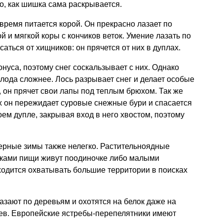
о, как шишка сама раскрывается.
время питается корой. Он прекрасно лазает по
 и мягкой коры с кончиков веток. Умение лазать по
аться от хищников: он прячется от них в дуплах.
уса, поэтому снег соскальзывает с них. Однако
лода сложнее. Лось разрывает снег и делает особые
, он прячет свои лапы под теплым брюхом. Так же
их он пережидает суровые снежные бури и спасается
оем дупле, закрывая вход в него хвостом, поэтому
рные зимы также нелегко. Растительноядные
исками пищи живут поодиночке либо малыми
ходится охватывать большие территории в поисках
зают по деревьям и охотятся на белок даже на
в. Европейские ястребы-перепелятники имеют