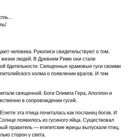
есть…
ть!
ают человека. Рукописи свидетельствуют о том,
в жизни людей. В Древнем Риме они стали
ой бдительности. Священные храмовые гуси своими
питолийского холма о появлении врагов. И тем
читали священной. Боги Олимпа Гера, Аполлон и
ственно в сопровождении гусей.
гипте эта птица почиталась как посланец богов. И
 Солнце появилось из гусиного яйца. Существовал
овый правитель — египетские жрецы выпускали птиц.
лько сторон у света.