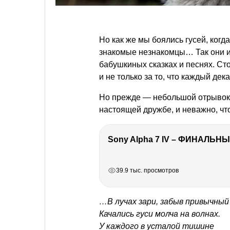
Но как же мы боялись гусей, когд
знакомые незнакомцы… Так они и
бабушкиных сказках и песнях. Сто
и не только за то, что каждый де
Но прежде — небольшой отрывок.
настоящей дружбе, и неважно, что
Sony Alpha 7 IV – ФИНАЛЬНЫ
РЕКЛАМА
РЕКЛАМА
РЕКЛАМА
РЕКЛАМА
39.9 тыс. просмотров
…В лучах зари, забыв привычный
Качались гуси молча на волнах.
У каждого в усталой тишине