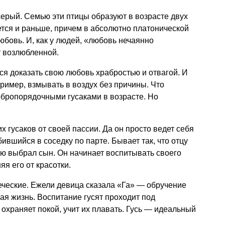
ерый. Семью эти птицы образуют в возрасте двух
ается и раньше, причем в абсолютно платонической
юбовь. И, как у людей, «любовь нечаянно
т возлюбленной.
ся доказать свою любовь храбростью и отвагой. И
ример, взмывать в воздух без причины. Что
обропорядочными гусаками в возрасте. Но
их гусаков от своей пассии. Да он просто ведет себя
ившийся в соседку по парте. Бывает так, что отцу
рую выбрал сын. Он начинает воспитывать своего
яя его от красотки.
веческие. Ежели девица сказала «Га» — обручение
я жизнь. Воспитание гусят проходит под
охраняет покой, учит их плавать. Гусь — идеальный