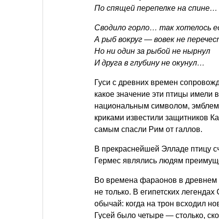
По спящей перепелке на спине…
Сводило горло… так хотелось 
А рыб вокруг — вовек не перечес
Но ни один за рыбой не нырнул
И друга в глубину не окунул…
Гуси с древних времен сопровожд
какое значение эти птицы имели 
национальным символом, эмблем
криками известили защитников Ка
самым спасли Рим от галлов.
В прекраснейшей Элладе птицу с
Гермес являлись людям преимуще
Во времена фараонов в древнем Е
не только. В египетских легендах
обычай: когда на трон всходил н
Гусей было четыре — столько, ско