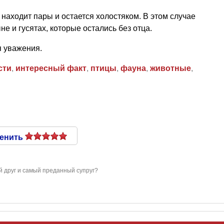
е находит пары и остается холостяком. В этом случае
ыне и гусятах, которые остались без отца.
я уважения.
сти
,
интересный факт
,
птицы
,
фауна
,
животные
,
енить
й друг и самый преданный супруг?