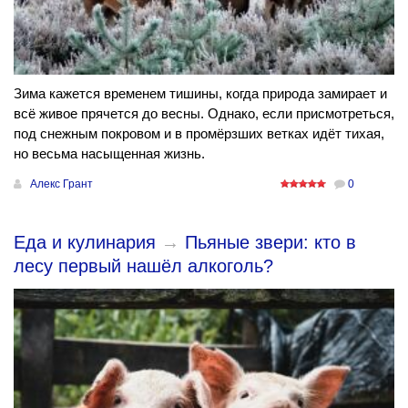
Зима кажется временем тишины, когда природа замирает и
всё живое прячется до весны. Однако, если присмотреться,
под снежным покровом и в промёрзших ветках идёт тихая,
но весьма насыщенная жизнь.
Алекс Грант
0
Еда и кулинария
→
Пьяные звери: кто в
лесу первый нашёл алкоголь?