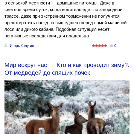
в сельской местности — домашние питомцы. Даже в
светлое время суток, когда водитель едет по загородной
трассе, даже при экстренном торможении не получится
предотвратить наезд на вышедшего перед самой машиной
лося или дикого кабана. Подобная ситуация несет
негативные последствия для владельца
Игорь Калугин
0
Мир вокруг нас
→
Кто и как проводит зиму?:
От медведей до спящих почек