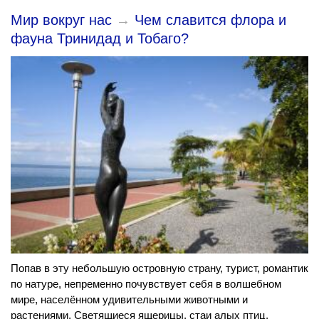
Мир вокруг нас
→
Чем славится флора и
фауна Тринидад и Тобаго?
Попав в эту небольшую островную страну, турист, романтик
по натуре, непременно почувствует себя в волшебном
мире, населённом удивительными животными и
растениями. Светящиеся ящерицы, стаи алых птиц,