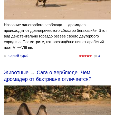
Название одногорбого верблюда — дромадер —
происходит от дрвнегреческого «быстро бегающий». Этот
вид действительно гораздо резвее своего двугорбого
сородича. Посмотрите, как восхищённо пишет арабский
поэт VII—VIII вв.
Сергей Курий
3
Животные
→
Сага о верблюде. Чем
дромадер от бактриана отличается?