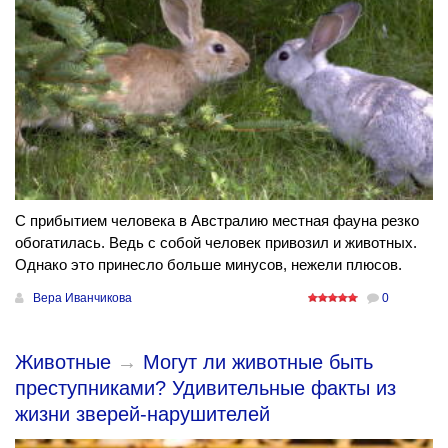
С прибытием человека в Австралию местная фауна резко
обогатилась. Ведь с собой человек привозил и животных.
Однако это принесло больше минусов, нежели плюсов.
Вера Иванчикова
0
Животные
→
Могут ли животные быть
преступниками? Удивительные факты из
жизни зверей-нарушителей