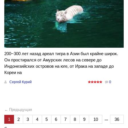
200−300 лет назад ареал тигра в Азии был крайне широк.
Он простирался от Амурских лесов на севере до
Индонезийских островов на юге, от Ирака на западе до
Кореи на
Сергей Курий
0
← Предыдущая
...
1
2
3
4
5
6
7
8
9
10
36